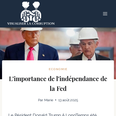
Skip
to
content
ECONOMIE
L'importance de l'indépendance de
la Fed
Par
Marie
13 août 2025
Le Pésident Donald Trump A LongTemps été