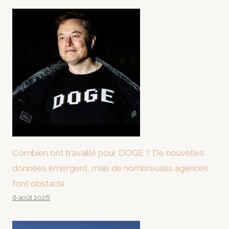
Combien ont travaillé pour DOGE ? De nouvelles
données émergent, mais de nombreuses agences
font obstacle
6 août 2026