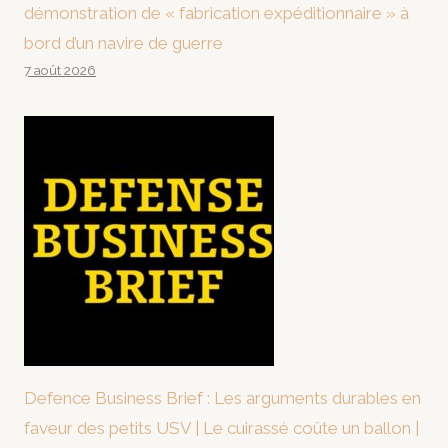
démonstration de « fabrication expéditionnaire » à
bord d’un navire de guerre
7 août 2026
Defence Business Brief : Les arguments durables en
faveur des petits USV | Le cuirassé coûte un ballon |