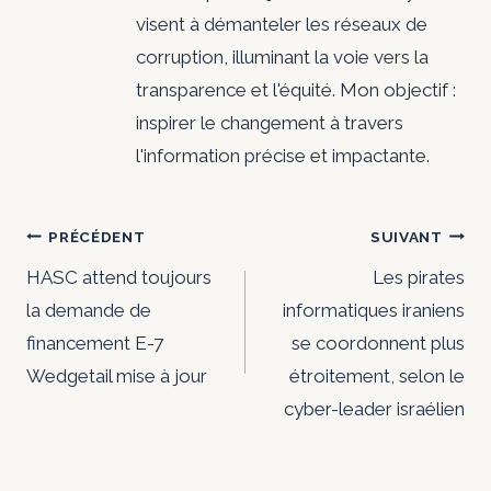
c
visent à démanteler les réseaux de
t
corruption, illuminant la voie vers la
transparence et l'équité. Mon objectif :
i
inspirer le changement à travers
o
l'information précise et impactante.
n
Navigation
PRÉCÉDENT
SUIVANT
s
de
HASC attend toujours
Les pirates
la demande de
informatiques iraniens
l’article
financement E-7
se coordonnent plus
Wedgetail mise à jour
étroitement, selon le
cyber-leader israélien