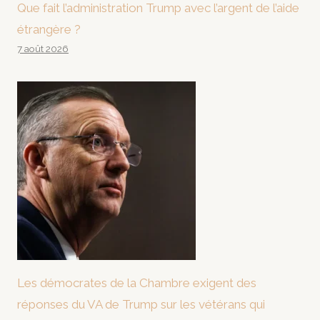
Que fait l’administration Trump avec l’argent de l’aide
étrangère ?
7 août 2026
Les démocrates de la Chambre exigent des
réponses du VA de Trump sur les vétérans qui