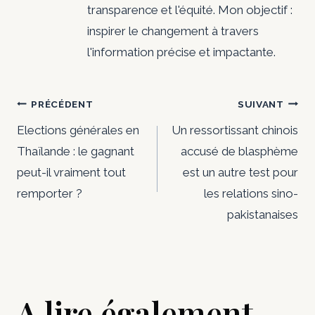
transparence et l'équité. Mon objectif :
inspirer le changement à travers
l'information précise et impactante.
Navigation
PRÉCÉDENT
SUIVANT
de
Elections générales en
Un ressortissant chinois
Thaïlande : le gagnant
accusé de blasphème
l’article
peut-il vraiment tout
est un autre test pour
remporter ?
les relations sino-
pakistanaises
A lire également