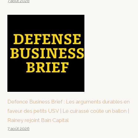
7 août 2026
Defence Business Brief : Les arguments durables en
faveur des petits USV | Le cuirassé coûte un ballon |
Rainey rejoint Bain Capital
7 août 2026