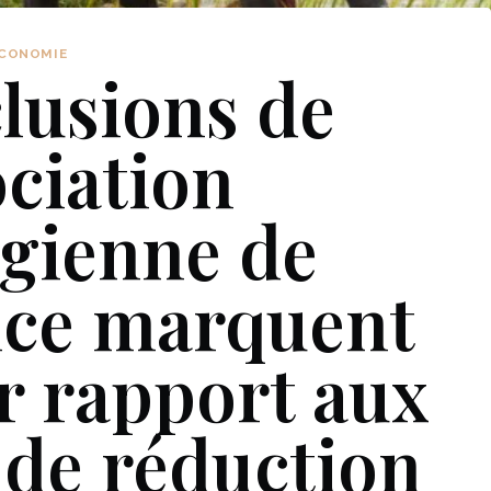
CONOMIE
lusions de
ociation
gienne de
nce marquent
r rapport aux
 de réduction