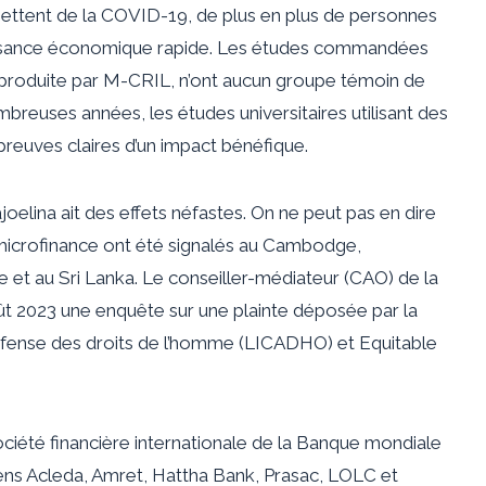
tent de la COVID-19, de plus en plus de personnes
issance économique rapide. Les études commandées
 produite par M-CRIL, n’ont aucun groupe témoin de
reuses années, les études universitaires utilisant des
preuves claires d’un impact bénéfique.
oelina ait des effets néfastes. On ne peut pas en dire
a microfinance ont été signalés au Cambodge,
 et au Sri Lanka. Le conseiller-médiateur (CAO) de la
oût 2023 une enquête sur une plainte déposée par la
fense des droits de l’homme (LICADHO) et Equitable
ciété financière internationale de la Banque mondiale
ns Acleda, Amret, Hattha Bank, Prasac, LOLC et