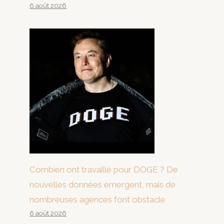
6 août 2026
Combien ont travaillé pour DOGE ? De
nouvelles données émergent, mais de
nombreuses agences font obstacle
6 août 2026