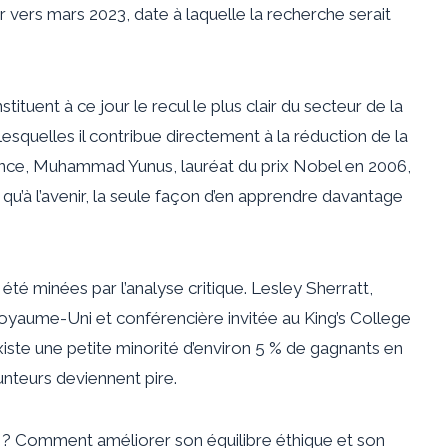
blier vers mars 2023, date à laquelle la recherche serait
tituent à ce jour le recul le plus clair du secteur de la
esquelles il contribue directement à la réduction de la
nance, Muhammad Yunus, lauréat du prix Nobel en 2006,
it qu’à l’avenir, la seule façon d’en apprendre davantage
té minées par l’analyse critique. Lesley Sherratt,
oyaume-Uni et conférencière invitée au King’s College
existe une petite minorité d’environ 5 % de gagnants en
nteurs deviennent pire.
r ? Comment améliorer son équilibre éthique et son