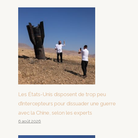
Les États-Unis disposent de trop peu
d’intercepteurs pour dissuader une guerre
avec la Chine, selon les experts
6 août 2026