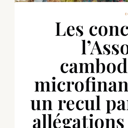
E
Les conc
l’Ass
cambod
microfina
un recul pa
allégations