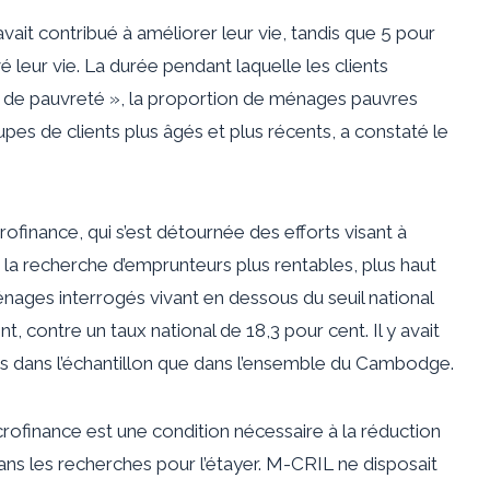
vait contribué à améliorer leur vie, tandis que 5 pour
 leur vie. La durée pendant laquelle les clients
t de pauvreté », la proportion de ménages pauvres
upes de clients plus âgés et plus récents, a constaté le
rofinance, qui s’est détournée des efforts visant à
s la recherche d’emprunteurs plus rentables, plus haut
nages interrogés vivant en dessous du seuil national
 contre un taux national de 18,3 pour cent. Il y avait
dans l’échantillon que dans l’ensemble du Cambodge.
microfinance est une condition nécessaire à la réduction
ns les recherches pour l’étayer. M-CRIL ne disposait