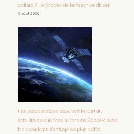
dollars ? Le procès de l’entreprise dit oui
6 août 2026
Les responsables couvrent le pari du
satellite de suivi des avions de SpaceX avec
trois contrats d’entreprise plus petits