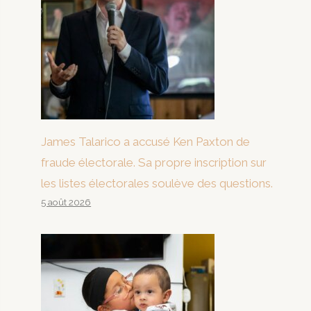
James Talarico a accusé Ken Paxton de
fraude électorale. Sa propre inscription sur
les listes électorales soulève des questions.
5 août 2026