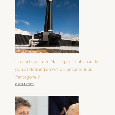
Un port spatial en Alaska peut-il atténuer le
goulot d’étranglement du lancement du
Pentagone ?
6 août 2026