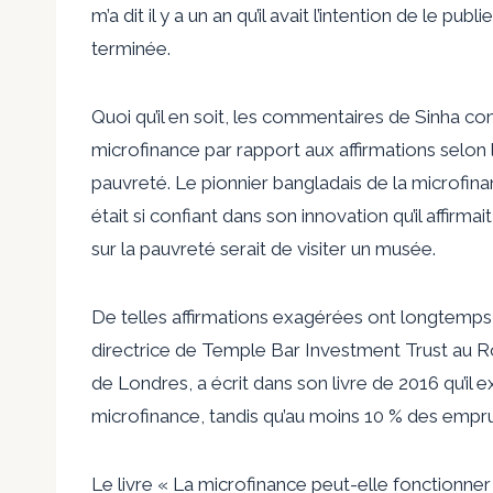
m’a dit il y a un an qu’il avait l’intention de le pu
terminée.
Quoi qu’il en soit, les commentaires de Sinha cons
microfinance par rapport aux affirmations selon l
pauvreté. Le pionnier bangladais de la microfi
était si confiant dans son innovation qu’il affirma
sur la pauvreté serait de visiter un musée.
De telles affirmations exagérées ont longtemps é
directrice de Temple Bar Investment Trust au R
de Londres, a écrit dans son livre de 2016 qu’il 
microfinance, tandis qu’au moins 10 % des empru
Le livre « La microfinance peut-elle fonctionne