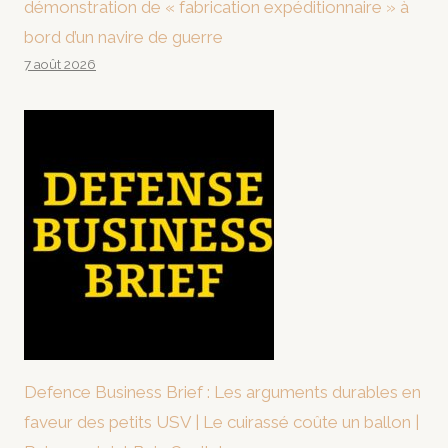
démonstration de « fabrication expéditionnaire » à
bord d’un navire de guerre
7 août 2026
Defence Business Brief : Les arguments durables en
faveur des petits USV | Le cuirassé coûte un ballon |