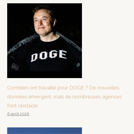
Combien ont travaillé pour DOGE ? De nouvelles
données émergent, mais de nombreuses agences
font obstacle
6 août 2026