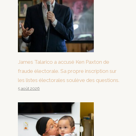
James Talarico a accusé Ken Paxton de
fraude électorale. Sa propre inscription sur
les listes électorales soulève des questions.
5 août 2026