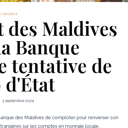
CONOMIE
t des Maldives
la Banque
e tentative de
 d'État
3 septembre 2024
Banque des Maldives de comploter pour renverser son
trangères sur les comptes en monnaie locale.