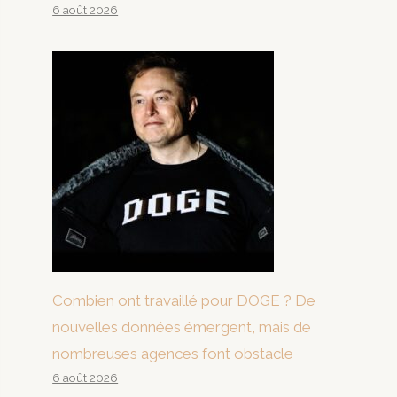
6 août 2026
Combien ont travaillé pour DOGE ? De
nouvelles données émergent, mais de
nombreuses agences font obstacle
6 août 2026