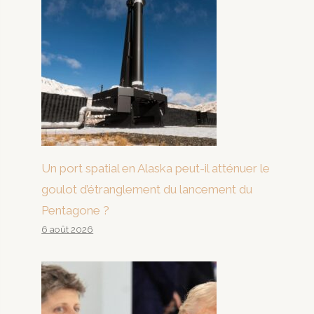
Un port spatial en Alaska peut-il atténuer le
goulot d’étranglement du lancement du
Pentagone ?
6 août 2026