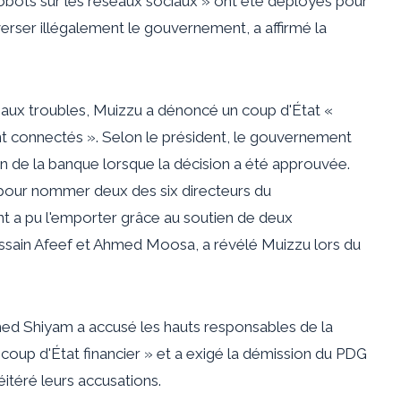
ots sur les réseaux sociaux » ont été déployés pour
erser illégalement le gouvernement, a affirmé la
n aux troubles, Muizzu a dénoncé un coup d'État «
ont connectés ». Selon le président, le gouvernement
ion de la banque lorsque la décision a été approuvée.
pour nommer deux des six directeurs du
t a pu l'emporter grâce au soutien de deux
ussain Afeef et Ahmed Moosa, a révélé Muizzu lors du
med Shiyam a accusé les hauts responsables de la
coup d'État financier » et a exigé la démission du PDG
éitéré leurs accusations.