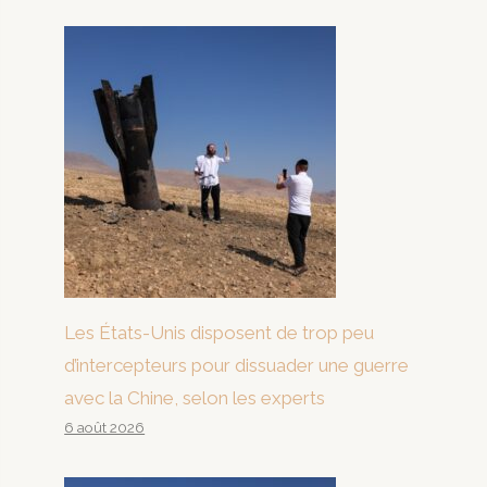
Les États-Unis disposent de trop peu
d’intercepteurs pour dissuader une guerre
avec la Chine, selon les experts
6 août 2026