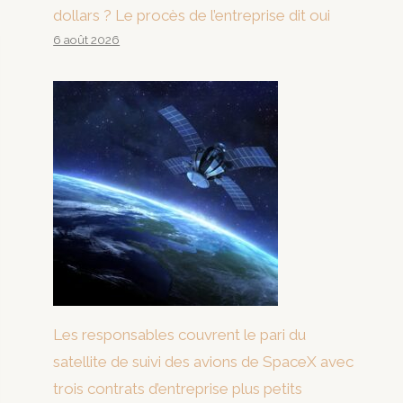
dollars ? Le procès de l’entreprise dit oui
6 août 2026
Les responsables couvrent le pari du
satellite de suivi des avions de SpaceX avec
trois contrats d’entreprise plus petits