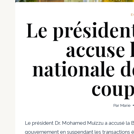
E
Le présiden
accuse 
nationale d
coup
Par
Marie
Le président Dr. Mohamed Muizzu a accusé la 
gouvernement en suspendant les transactions é