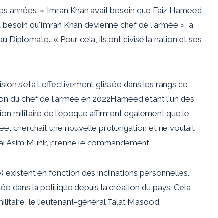
des années. « Imran Khan avait besoin que Faiz Hameed
t besoin qu'Imran Khan devienne chef de l'armée », a
au Diplomate.
.
« Pour cela, ils ont divisé la nation et ses
vision s'était effectivement glissée dans les rangs de
ion du
chef de l'armée en 2022
Hameed étant l'un des
ion militaire de l'époque affirment également que le
e, cherchait une nouvelle prolongation et ne voulait
éral Asim Munir, prenne le commandement.
e) existent en fonction des inclinations personnelles.
uée dans la politique depuis la création du pays. Cela
litaire, le lieutenant-général Talat Masood.