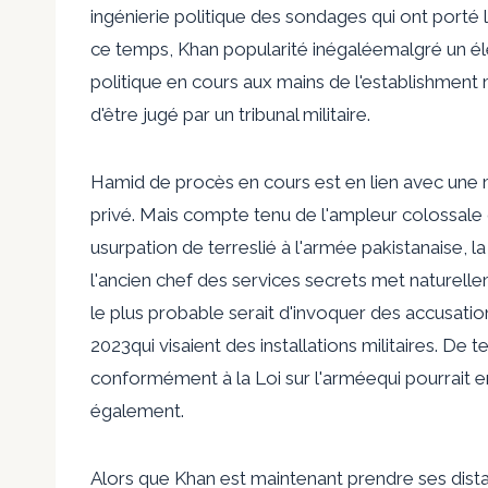
ingénierie politique
des sondages qui ont porté l
ce temps, Khan
popularité inégalée
malgré un
é
politique en cours aux mains de l'establishment m
d'être jugé par un tribunal militaire.
Hamid de
procès en cours
est en lien avec une
privé. Mais compte tenu de l'ampleur colossale
usurpation de terres
lié à l'armée pakistanaise, 
l'ancien chef des services secrets met naturelle
le plus probable serait d'invoquer des accusa
2023
qui visaient des installations militaires. De
conformément à la
Loi sur l'armée
qui pourrait
e
également.
Alors que Khan est maintenant
prendre ses dist