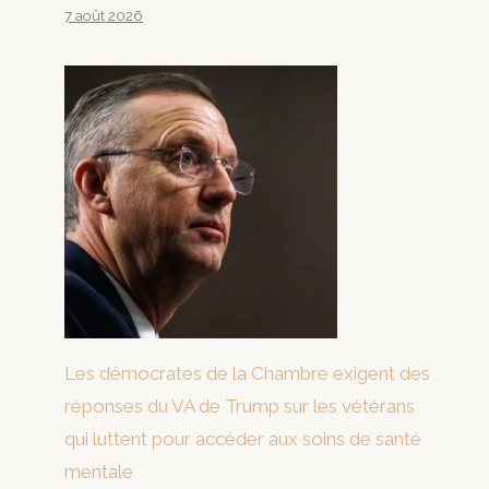
7 août 2026
Les démocrates de la Chambre exigent des
réponses du VA de Trump sur les vétérans
qui luttent pour accéder aux soins de santé
mentale