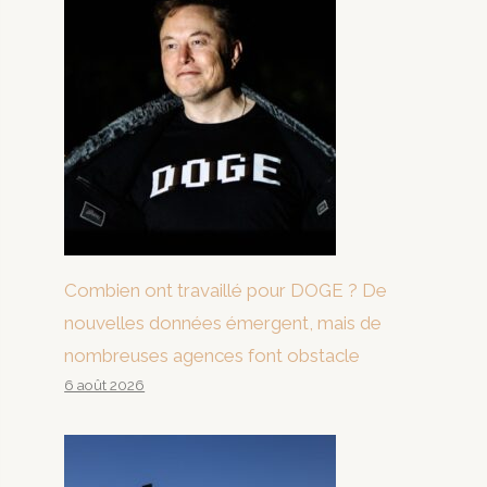
Combien ont travaillé pour DOGE ? De
nouvelles données émergent, mais de
nombreuses agences font obstacle
6 août 2026