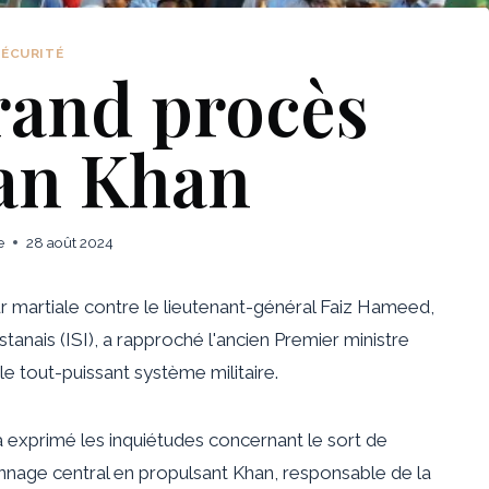
SÉCURITÉ
rand procès
an Khan
e
28 août 2024
 martiale contre le lieutenant-général Faiz Hameed,
anais (ISI), a rapproché l'ancien Premier ministre
e tout-puissant système militaire.
a
exprimé
les inquiétudes concernant le sort de
nnage central
en propulsant Khan, responsable de la