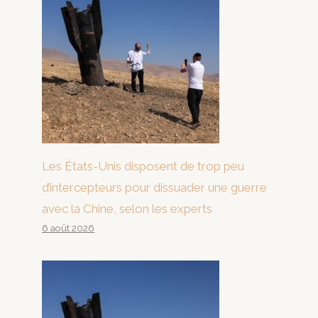
Les États-Unis disposent de trop peu
d’intercepteurs pour dissuader une guerre
avec la Chine, selon les experts
6 août 2026