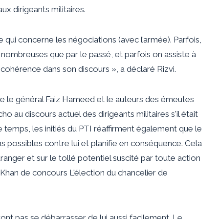
x dirigeants militaires.
ce qui concerne les négociations (avec l’armée). Parfois,
 nombreuses que par le passé, et parfois on assiste à
incohérence dans son discours », a déclaré Rizvi.
e le général Faiz Hameed et le
auteurs des émeutes
ho au discours actuel des dirigeants militaires s'il était
 temps, les initiés du PTI réaffirment également que le
ns possibles contre lui et planifie en conséquence. Cela
ranger et sur le tollé potentiel suscité par toute action
e Khan de
concours
L'élection du chancelier de
ront pas se débarrasser de lui aussi facilement. Le