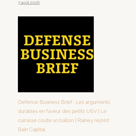
7 août 2026
Defence Business Brief : Les arguments
durables en faveur des petits USV | Le
cuirassé coûte un ballon | Rainey rejoint
Bain Capital