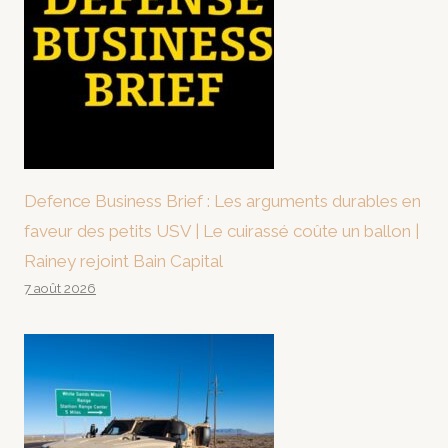
Defence Business Brief : Les arguments durables en
faveur des petits USV | Le cuirassé coûte un ballon |
Rainey rejoint Bain Capital
7 août 2026