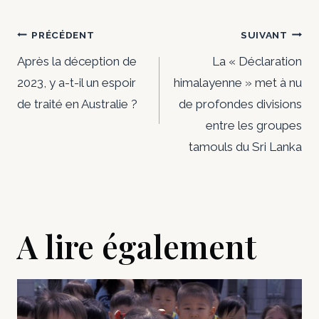
Navigation
PRÉCÉDENT
SUIVANT
de
Après la déception de
La « Déclaration
2023, y a-t-il un espoir
himalayenne » met à nu
l’article
de traité en Australie ?
de profondes divisions
entre les groupes
tamouls du Sri Lanka
A lire également