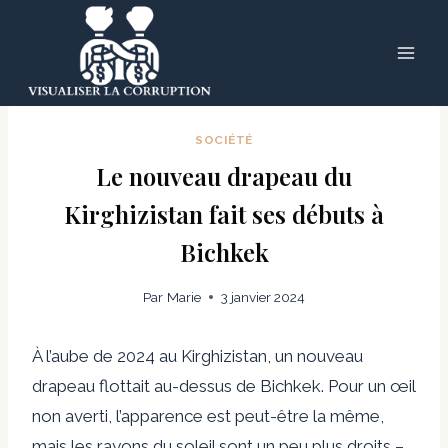
Skip
to
content
SOCIÉTÉ
Le nouveau drapeau du
Kirghizistan fait ses débuts à
Bichkek
Par
Marie
3 janvier 2024
À l’aube de 2024 au Kirghizistan, un nouveau
drapeau flottait au-dessus de Bichkek. Pour un œil
non averti, l’apparence est peut-être la même,
mais les rayons du soleil sont un peu plus droits –