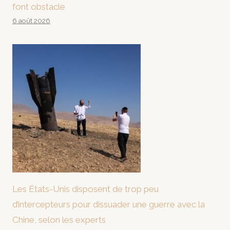
font obstacle
6 août 2026
Les États-Unis disposent de trop peu
d’intercepteurs pour dissuader une guerre avec la
Chine, selon les experts