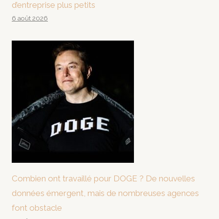
d’entreprise plus petits
6 août 2026
Combien ont travaillé pour DOGE ? De nouvelles
données émergent, mais de nombreuses agences
font obstacle