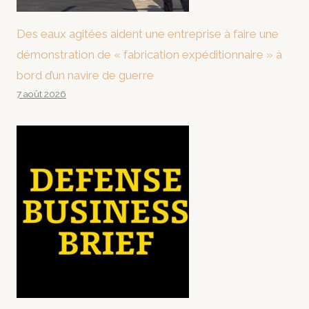
Des eaux agitées aident une entreprise à faire une
démonstration de « fabrication expéditionnaire » à
bord d’un navire de guerre
7 août 2026