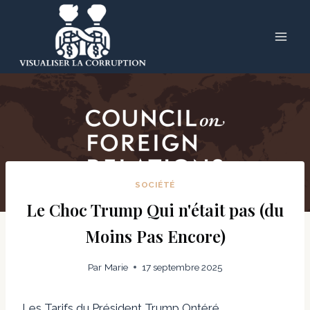
Skip
to
content
SOCIÉTÉ
Le Choc Trump Qui n'était pas (du
Moins Pas Encore)
Par
Marie
17 septembre 2025
Les Tarifs du Président Trump Ontéré