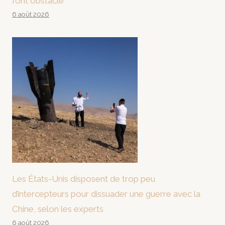
font obstacle
6 août 2026
Les États-Unis disposent de trop peu
d’intercepteurs pour dissuader une guerre avec la
Chine, selon les experts
6 août 2026