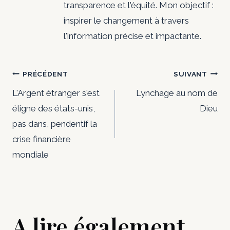
transparence et l'équité. Mon objectif :
inspirer le changement à travers
l'information précise et impactante.
Navigation
PRÉCÉDENT
SUIVANT
de
L'Argent étranger s'est
Lynchage au nom de
éligne des états-unis,
Dieu
l’article
pas dans, pendentif la
crise financière
mondiale
A lire également