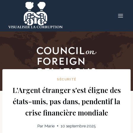
Skip
to
content
SÉCURITÉ
L'Argent étranger s'est éligne des
états-unis, pas dans, pendentif la
crise financière mondiale
Par
Marie
10 septembre 2025