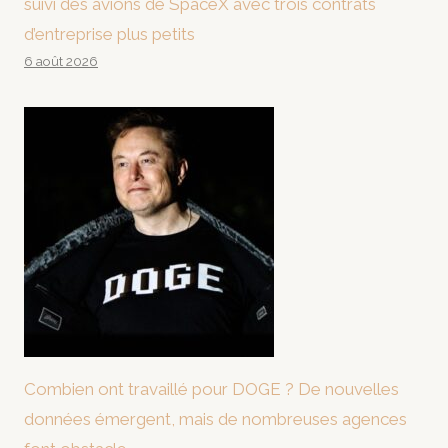
suivi des avions de SpaceX avec trois contrats
d’entreprise plus petits
6 août 2026
Combien ont travaillé pour DOGE ? De nouvelles
données émergent, mais de nombreuses agences