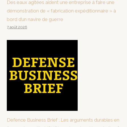
Des eaux agitées aident une entreprise à faire une
démonstration de « fabrication expéditionnaire » à
bord d’un navire de guerre
7 août 2026
Defence Business Brief : Les arguments durables en