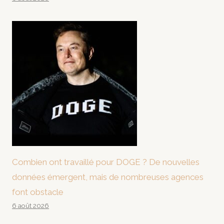
Combien ont travaillé pour DOGE ? De nouvelles
données émergent, mais de nombreuses agences
font obstacle
6 août 2026