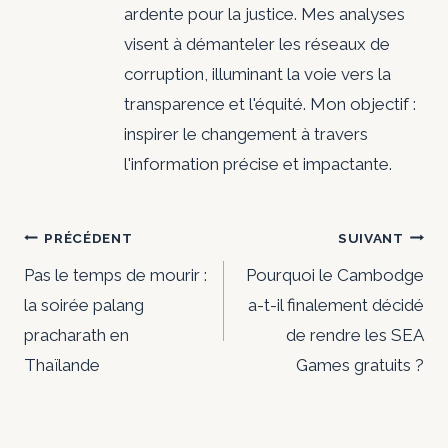
ardente pour la justice. Mes analyses
visent à démanteler les réseaux de
corruption, illuminant la voie vers la
transparence et l'équité. Mon objectif :
inspirer le changement à travers
l'information précise et impactante.
Navigation
PRÉCÉDENT
SUIVANT
de
Pas le temps de mourir :
Pourquoi le Cambodge
la soirée palang
a-t-il finalement décidé
l’article
pracharath en
de rendre les SEA
Thaïlande
Games gratuits ?