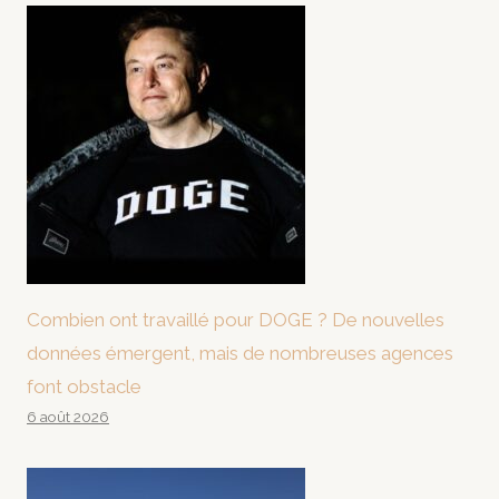
Combien ont travaillé pour DOGE ? De nouvelles
données émergent, mais de nombreuses agences
font obstacle
6 août 2026