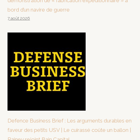
démonstration de « fabrication expéditionnaire » à
bord d’un navire de guerre
7 août 2026
Defence Business Brief : Les arguments durables en
faveur des petits USV | Le cuirassé coûte un ballon |
Rainey rejoint Bain Capital