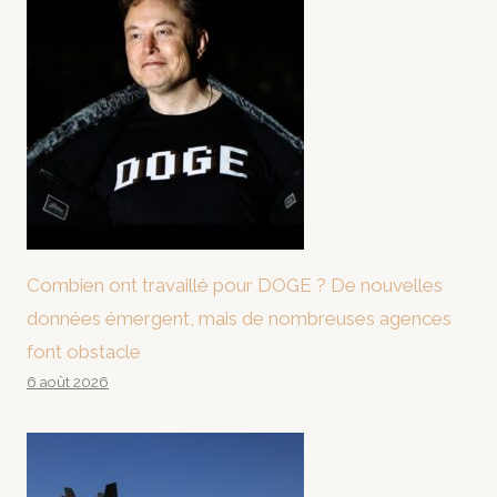
Combien ont travaillé pour DOGE ? De nouvelles
données émergent, mais de nombreuses agences
font obstacle
6 août 2026