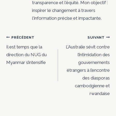
transparence et l'équité. Mon objectif :
inspirer le changement à travers
l'information précise et impactante.
Navigation
PRÉCÉDENT
SUIVANT
de
Il est temps que la
L’Australie sévit contre
direction du NUG du
l’intimidation des
l’article
Myanmar s’intensifie
gouvernements
étrangers à l’encontre
des diasporas
cambodgienne et
rwandaise