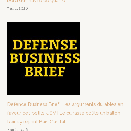
bord d’un navire de guerre
7 août 2026
Defence Business Brief : Les arguments durables en
faveur des petits USV | Le cuirassé coûte un ballon |
Rainey rejoint Bain Capital
7 août 2026