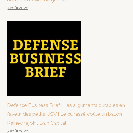
7 août 2026
Defence Business Brief : Les arguments durables en
faveur des petits USV | Le cuirassé coûte un ballon |
Rainey rejoint Bain Capital
7 août 2026