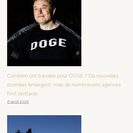
Combien ont travaillé pour DOGE ? De nouvelles
données émergent, mais de nombreuses agences
font obstacle
6 août 2026