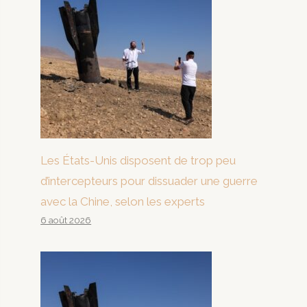
Les États-Unis disposent de trop peu
d’intercepteurs pour dissuader une guerre
avec la Chine, selon les experts
6 août 2026