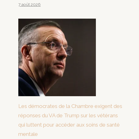
7 août 2026
Les démocrates de la Chambre exigent des
réponses du VA de Trump sur les vétérans
qui luttent pour accéder aux soins de santé
mentale