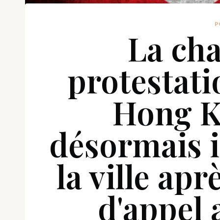
P
La ch
protestati
Hong K
désormais i
la ville apr
d'appel 