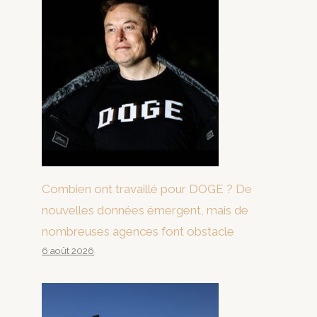
Combien ont travaillé pour DOGE ? De
nouvelles données émergent, mais de
nombreuses agences font obstacle
6 août 2026