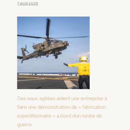
7 août 2026
Des eaux agitées aident une entreprise à
faire une démonstration de « fabrication
expéditionnaire » à bord d’un navire de
guerre