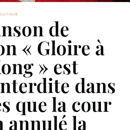
OLITIQUE
anson de
on « Gloire à
ong » est
nterdite dans
ès que la cour
a annulé la