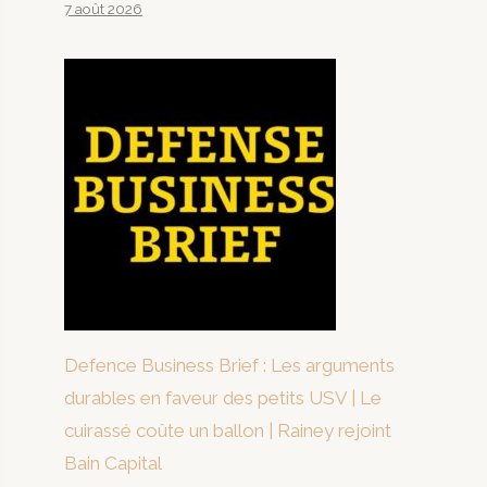
7 août 2026
Defence Business Brief : Les arguments
durables en faveur des petits USV | Le
cuirassé coûte un ballon | Rainey rejoint
Bain Capital