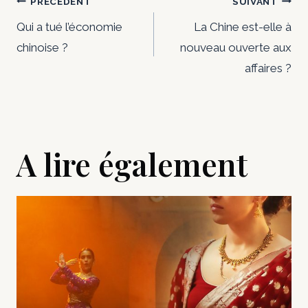
Navigation
PRÉCÉDENT
SUIVANT
de
Qui a tué l’économie
La Chine est-elle à
chinoise ?
nouveau ouverte aux
l’article
affaires ?
A lire également