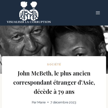
Skip
to
content
SOCIÉTÉ
John McBeth, le plus ancien
correspondant étranger d’Asie,
décède à 79 ans
Par
Marie
7 décembre 2023