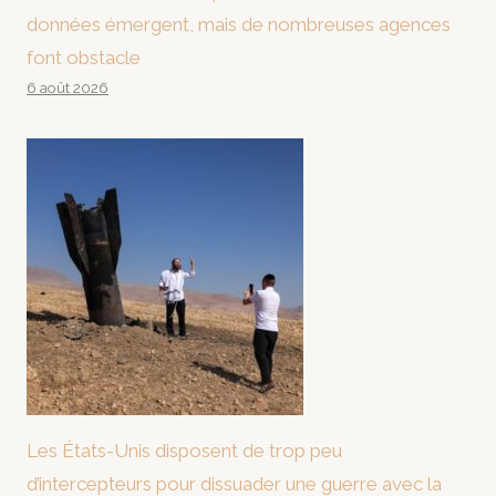
données émergent, mais de nombreuses agences
font obstacle
6 août 2026
Les États-Unis disposent de trop peu
d’intercepteurs pour dissuader une guerre avec la