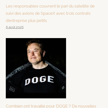
Les responsables couvrent le pari du satellite de
suivi des avions de SpaceX avec trois contrats
d’entreprise plus petits
6 août 2026
Combien ont travaillé pour DOGE ? De nouvelles