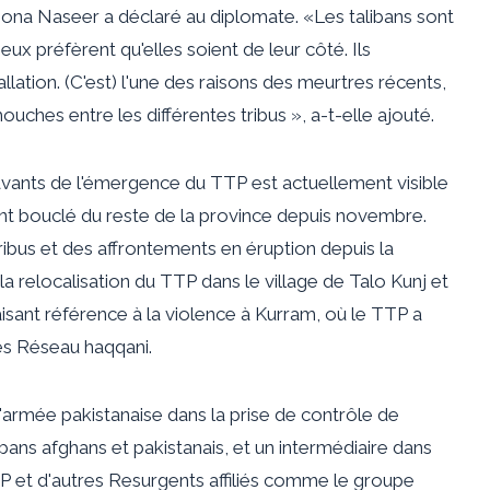
 Mona Naseer a déclaré au diplomate. «Les talibans sont
ux préfèrent qu'elles soient de leur côté. Ils
llation. (C'est) l'une des raisons des meurtres récents,
ches entre les différentes tribus », a-t-elle ajouté.
ants de l'émergence du TTP est actuellement visible
ment bouclé du reste de la province depuis novembre.
ibus et des affrontements en éruption depuis la
 relocalisation du TTP dans le village de Talo Kunj et
aisant référence à la violence à Kurram, où le TTP a
es
Réseau haqqani
.
'armée pakistanaise dans la prise de contrôle de
libans afghans et pakistanais, et un intermédiaire dans
TP et d'autres
Resurgents affiliés
comme le groupe