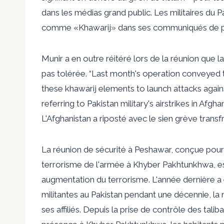
dans les médias grand public. Les militaires du 
comme «Khawarij» dans ses communiqués de p
Munir a en outre réitéré lors de la réunion que
pas tolérée. “Last month's operation conveyed 
these khawarij elements to launch attacks against
referring to Pakistan military's airstrikes in Afg
L'Afghanistan a riposté avec le sien
grève transf
La réunion de sécurité à Peshawar, conçue pour p
terrorisme de l'armée à Khyber Pakhtunkhwa, es
augmentation du terrorisme. L'année dernière a
militantes au Pakistan pendant une décennie, la 
ses affiliés. Depuis la prise de contrôle des tal