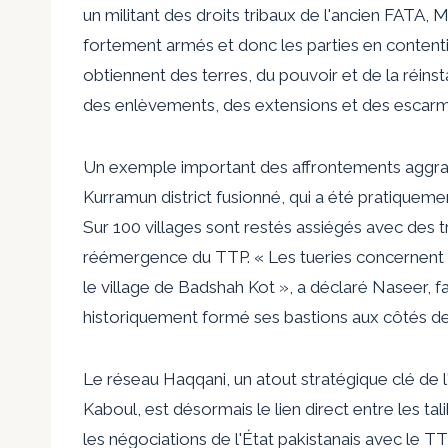
un militant des droits tribaux de l'ancien FATA,
fortement armés et donc les parties en contentie
obtiennent des terres, du pouvoir et de la réinsta
des enlèvements, des extensions et des escarmou
Un exemple important des affrontements aggrav
Kurram
un district fusionné, qui a été pratique
Sur
100 villages
sont restés assiégés avec des tr
réémergence du TTP. « Les tueries concernent la
le village de Badshah Kot », a déclaré Naseer, f
historiquement formé ses bastions aux côtés d
Le réseau Haqqani, un atout stratégique clé de l
Kaboul, est désormais le lien direct entre les ta
les négociations de l'État pakistanais avec le T