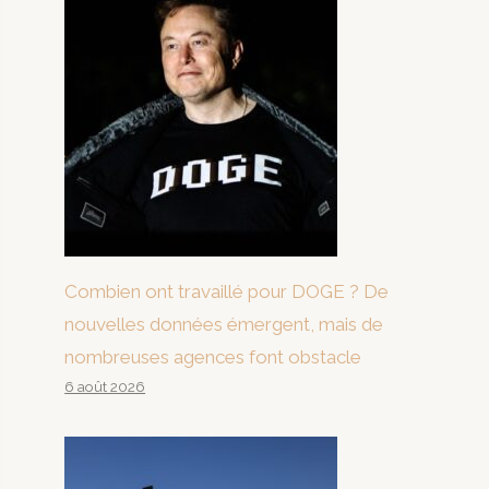
Combien ont travaillé pour DOGE ? De
nouvelles données émergent, mais de
nombreuses agences font obstacle
6 août 2026