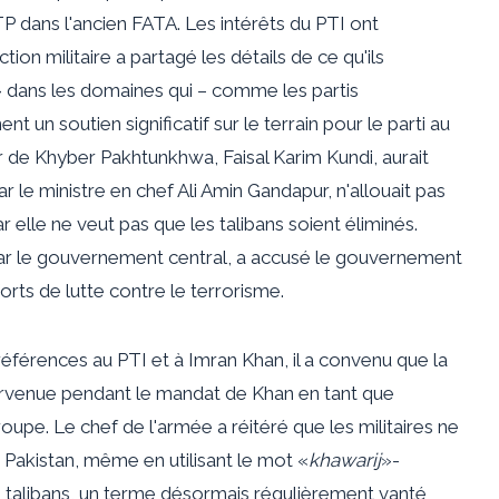
P dans l'ancien FATA. Les intérêts du PTI ont
ion militaire a partagé les détails de ce qu'ils
» dans les domaines qui – comme les partis
 un soutien significatif sur le terrain pour le parti au
de Khyber Pakhtunkhwa, Faisal Karim Kundi, aurait
 le ministre en chef Ali Amin Gandapur, n'allouait pas
r elle ne veut pas que les talibans soient éliminés.
ar le gouvernement central, a accusé le gouvernement
orts de lutte contre le terrorisme.
références au PTI et à Imran Khan, il a convenu que la
urvenue pendant le mandat de Khan en tant que
oupe. Le chef de l'armée a réitéré que les militaires ne
 Pakistan, même en utilisant le mot «
khawarij
»-
les talibans, un terme désormais régulièrement vanté