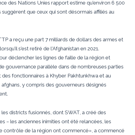
ance des Nations Unies
rapport
estime qu'environ 6 500
 suggèrent que ceux qui sont désormais affiliés au
 TTP a reçu une part
7 milliards de dollars
des armes et
rsqu'il s'est retiré de l'Afghanistan en 2021.
ur déclencher les lignes de faille de la région et
de gouvernance parallèle dans de nombreuses parties
 des fonctionnaires à Khyber Pakhtunkhwa et au
s afghans, y compris des gouverneurs désignés
ent.
s les districts fusionnés, dont SWAT, a créé des
es – les anciennes inimities ont été relancées, les
 de contrôle de la région ont commencé», a commencé