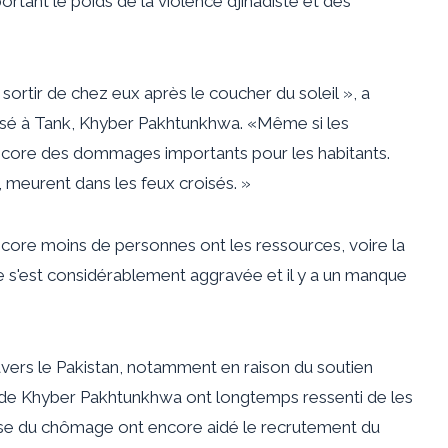
rtant le poids de la violence djihadiste et des
sortir de chez eux après le coucher du soleil », a
 basé à Tank, Khyber Pakhtunkhwa. «Même si les
a encore des dommages importants pour les habitants.
 meurent dans les feux croisés. »
ncore moins de personnes ont les ressources, voire la
 s'est considérablement aggravée et il y a un manque
avers le Pakistan, notamment en raison du soutien
ts de Khyber Pakhtunkhwa ont
longtemps ressenti
de
les
hausse du chômage ont encore aidé le recrutement du