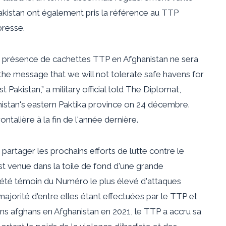
Pakistan ont également pris la référence au TTP
resse.
 la présence de cachettes TTP en Afghanistan ne sera
the message that we will not tolerate safe havens for
 Pakistan,” a military official told The Diplomat,
hanistan's eastern Paktika province on
24 décembre
.
rontalière
à la fin de l'année dernière.
artager les prochains efforts de lutte contre le
t venue dans la toile de fond d'une grande
 été témoin du
Numéro le plus élevé
d'attaques
majorité d'entre elles étant effectuées par le TTP et
ibans afghans en Afghanistan en 2021, le TTP a accru sa