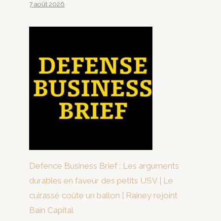
7 août 2026
Defence Business Brief : Les arguments
durables en faveur des petits USV | Le
cuirassé coûte un ballon | Rainey rejoint
Bain Capital