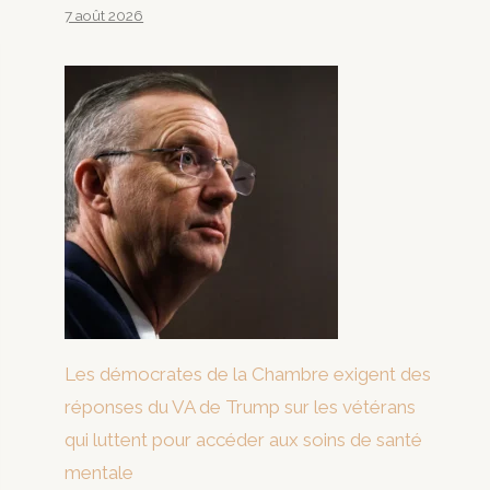
7 août 2026
Les démocrates de la Chambre exigent des
réponses du VA de Trump sur les vétérans
qui luttent pour accéder aux soins de santé
mentale