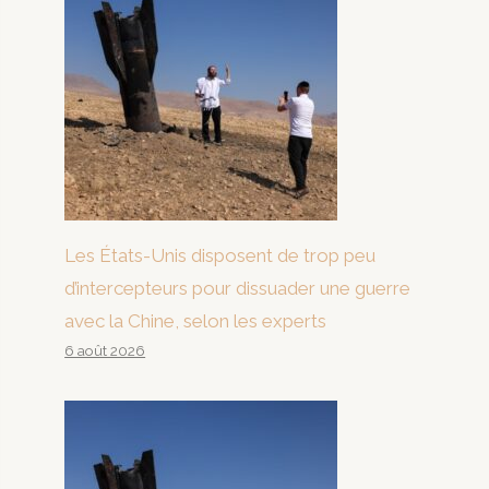
Les États-Unis disposent de trop peu
d’intercepteurs pour dissuader une guerre
avec la Chine, selon les experts
6 août 2026