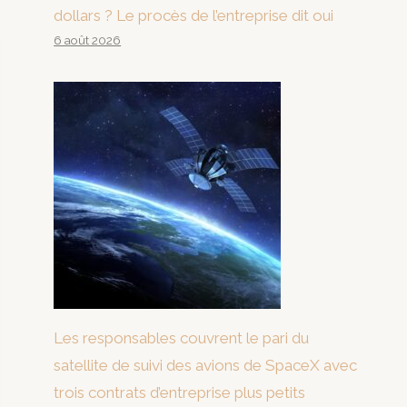
dollars ? Le procès de l’entreprise dit oui
6 août 2026
Les responsables couvrent le pari du
satellite de suivi des avions de SpaceX avec
trois contrats d’entreprise plus petits