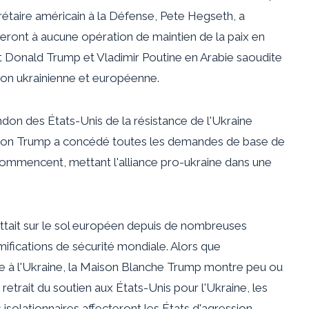
crétaire américain à la Défense, Pete Hegseth, a
peront à aucune opération de maintien de la paix en
t Donald Trump et Vladimir Poutine
en Arabie saoudite
ation ukrainienne et européenne.
n des États-Unis de la résistance de l'Ukraine
tration Trump a concédé toutes les demandes de base de
ommencent, mettant l'alliance pro-ukraine dans une
attait sur le sol européen depuis de nombreuses
mifications de sécurité mondiale. Alors que
ide à l'Ukraine, la Maison Blanche Trump montre peu ou
e retrait du soutien aux États-Unis pour l'Ukraine, les
s isolationnaires affecteront les États d'agression