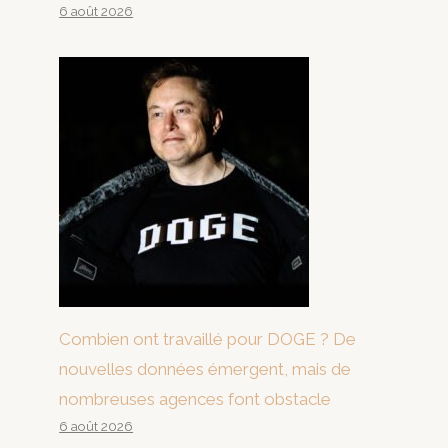
6 août 2026
Combien ont travaillé pour DOGE ? De
nouvelles données émergent, mais de
nombreuses agences font obstacle
6 août 2026