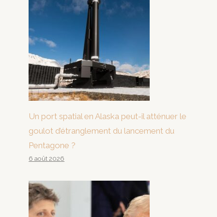
Un port spatial en Alaska peut-il atténuer le
goulot d’étranglement du lancement du
Pentagone ?
6 août 2026