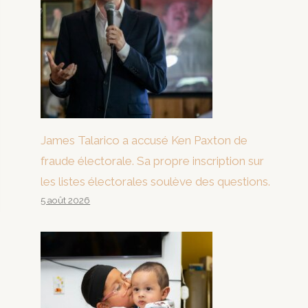
James Talarico a accusé Ken Paxton de
fraude électorale. Sa propre inscription sur
les listes électorales soulève des questions.
5 août 2026