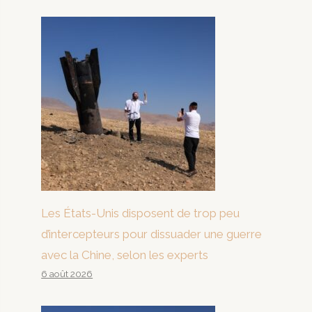
Les États-Unis disposent de trop peu
d’intercepteurs pour dissuader une guerre
avec la Chine, selon les experts
6 août 2026