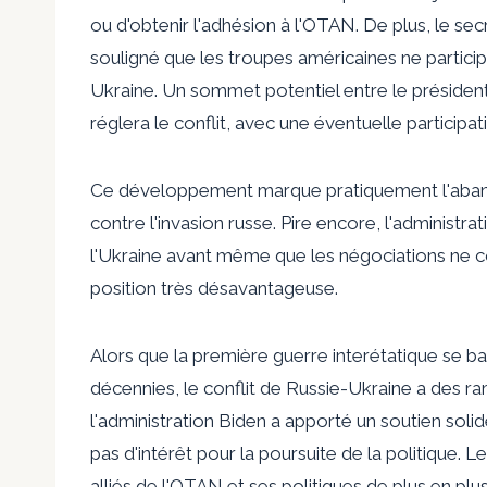
ou d'obtenir l'adhésion à l'OTAN. De plus, le se
souligné que les troupes américaines ne partici
Ukraine. Un sommet potentiel entre le présiden
réglera le conflit, avec une éventuelle particip
Ce développement marque pratiquement l'abando
contre l'invasion russe. Pire encore, l'adminis
l'Ukraine avant même que les négociations ne c
position très désavantageuse.
Alors que la première guerre interétatique se b
décennies, le conflit de Russie-Ukraine a des ra
l'administration Biden a apporté un soutien sol
pas d'intérêt pour la poursuite de la politique. L
alliés de l'OTAN et ses politiques de plus en plu