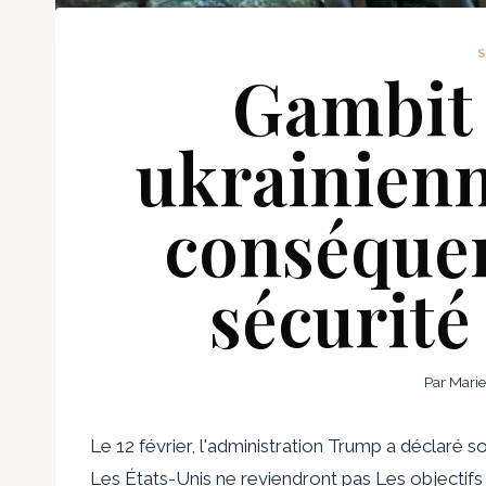
Gambit 
ukrainien
conséquen
sécurité
Par
Marie
Le 12 février, l'administration Trump a déclaré s
Les États-Unis ne reviendront pas
Les objectifs