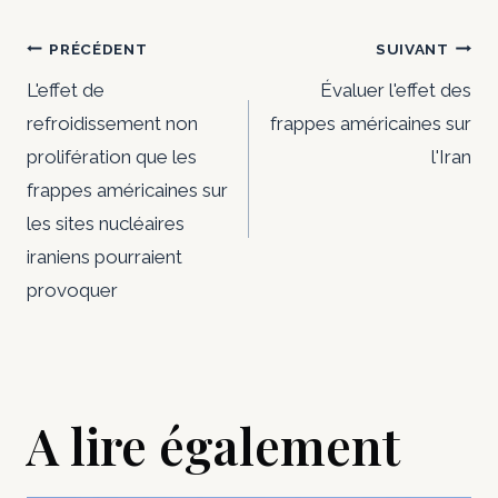
Navigation
PRÉCÉDENT
SUIVANT
de
L'effet de
Évaluer l'effet des
refroidissement non
frappes américaines sur
l’article
prolifération que les
l'Iran
frappes américaines sur
les sites nucléaires
iraniens pourraient
provoquer
A lire également