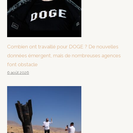
Combien ont travaillé pour DOGE ? De nouvelles
données émergent, mais de nombreuses agences
font obstacle
6 août 2026