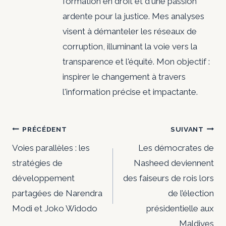
formation en droit et d'une passion
ardente pour la justice. Mes analyses
visent à démanteler les réseaux de
corruption, illuminant la voie vers la
transparence et l'équité. Mon objectif :
inspirer le changement à travers
l'information précise et impactante.
Navigation
PRÉCÉDENT
SUIVANT
de
Voies parallèles : les
Les démocrates de
stratégies de
Nasheed deviennent
l’article
développement
des faiseurs de rois lors
partagées de Narendra
de l’élection
Modi et Joko Widodo
présidentielle aux
Maldives