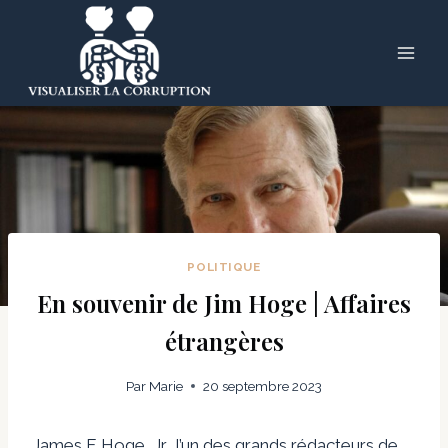
Skip
to
content
POLITIQUE
En souvenir de Jim Hoge | Affaires
étrangères
Par
Marie
20 septembre 2023
James F. Hoge, Jr., l’un des grands rédacteurs de