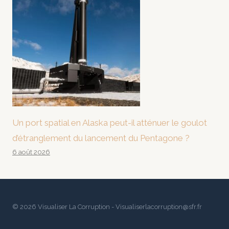
Un port spatial en Alaska peut-il atténuer le goulot
d’étranglement du lancement du Pentagone ?
6 août 2026
© 2026 Visualiser La Corruption - Visualiserlacorruption@sfr.fr