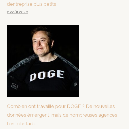
d’entreprise plus petits
6 août 2026
Combien ont travaillé pour DOGE ? De nouvelles
données émergent, mais de nombreuses agences
font obstacle