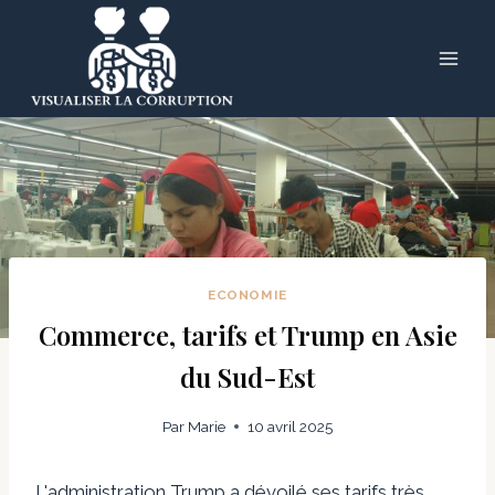
Skip
to
content
ECONOMIE
Commerce, tarifs et Trump en Asie
du Sud-Est
Par
Marie
10 avril 2025
L'administration Trump a dévoilé ses tarifs très