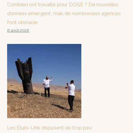
Combien ont travaillé pour DOGE ? De nouvelles
données émergent, mais de nombreuses agences
font obstacle
6 août 2026
Les États-Unis disposent de trop peu