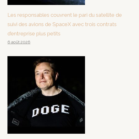
Les responsables couvrent le pari du satellite de
suivi des avions de SpaceX avec trois contrats
d’entreprise plus petits
6 août 2026