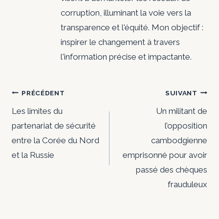
corruption, illuminant la voie vers la
transparence et l'équité. Mon objectif :
inspirer le changement à travers
l'information précise et impactante.
Navigation
PRÉCÉDENT
SUIVANT
de
Les limites du
Un militant de
partenariat de sécurité
l’opposition
l’article
entre la Corée du Nord
cambodgienne
et la Russie
emprisonné pour avoir
passé des chèques
frauduleux