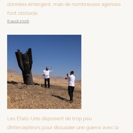
données émergent, mais de nombreuses agences
font obstacle
6 août 2026
Les États-Unis disposent de trop peu
d’intercepteurs pour dissuader une guerre avec la