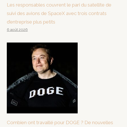
Les responsables couvrent le pari du satellite de
suivi des avions de SpaceX avec trois contrats
d’entreprise plus petits
6 août 2026
Combien ont travaillé pour DOGE ? De nouvelles