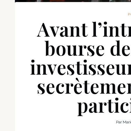
P
Avant l’in
bourse de
investisseu
secrètemen
partic
Par
Mari