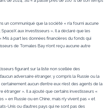
datant de 2024, Su « a passé près de 100 % de son temps
s un communiqué que la société « n’a fourni aucune
SpaceX aux investisseurs ». Il a déclaré que les
« Mis à part les données financières du fonds qui
estisseurs de Tomales Bay n’ont reçu aucune autre
isseurs figurant sur la liste non scellée des
’aucun adversaire étranger, y compris la Russie ou la
et certainement aucun d’entre eux n’est des agents de la
e étranger ». Il a ajouté que certains investisseurs «
s » en Russie ou en Chine, mais n’y vivent pas « et
tats-Unis ou d’autres pays qui ne sont pas des