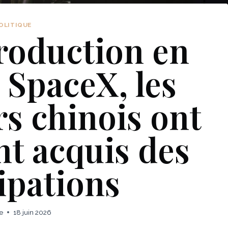
OLITIQUE
troduction en
 SpaceX, les
rs chinois ont
t acquis des
ipations
e
18 juin 2026