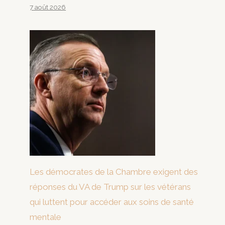
7 août 2026
Les démocrates de la Chambre exigent des
réponses du VA de Trump sur les vétérans
qui luttent pour accéder aux soins de santé
mentale