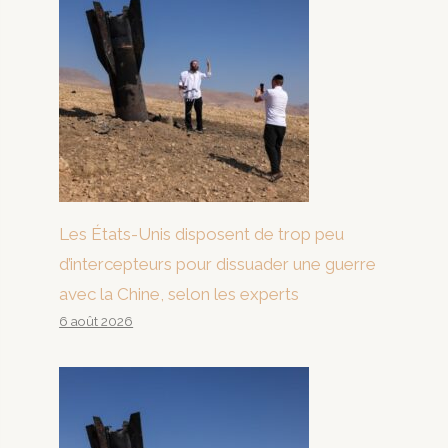
Les États-Unis disposent de trop peu
d’intercepteurs pour dissuader une guerre
avec la Chine, selon les experts
6 août 2026