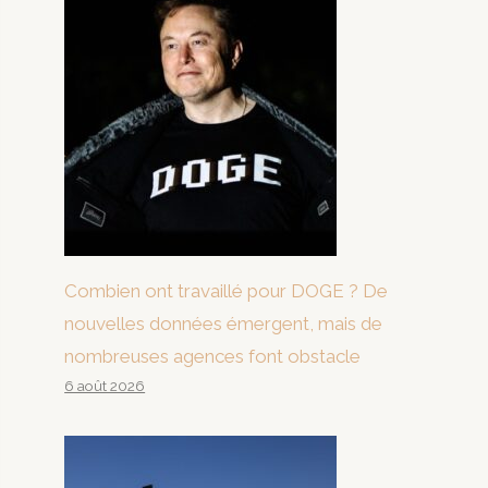
Combien ont travaillé pour DOGE ? De
nouvelles données émergent, mais de
nombreuses agences font obstacle
6 août 2026