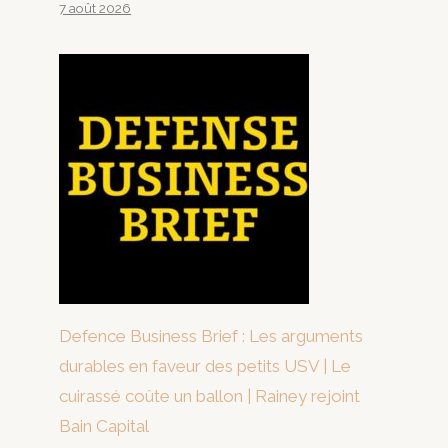
7 août 2026
Defence Business Brief : Les arguments
durables en faveur des petits USV | Le
cuirassé coûte un ballon | Rainey rejoint
Bain Capital