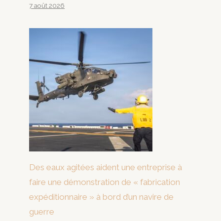
7 août 2026
Des eaux agitées aident une entreprise à
faire une démonstration de « fabrication
expéditionnaire » à bord d’un navire de
guerre