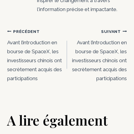
inspirer le changement à travers
l'information précise et impactante.
Navigation
PRÉCÉDENT
SUIVANT
de
Avant l’introduction en
Avant l’introduction en
bourse de SpaceX, les
bourse de SpaceX, les
l’article
investisseurs chinois ont
investisseurs chinois ont
secrètement acquis des
secrètement acquis des
participations
participations
A lire également