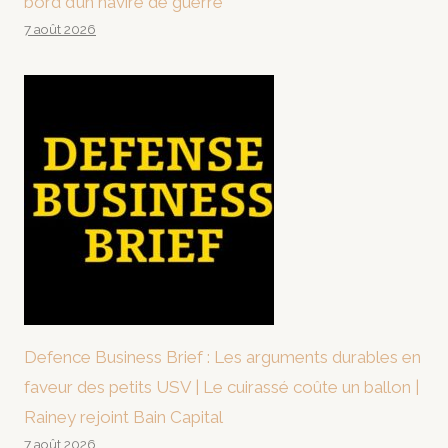
bord d’un navire de guerre
7 août 2026
Defence Business Brief : Les arguments durables en
faveur des petits USV | Le cuirassé coûte un ballon |
Rainey rejoint Bain Capital
7 août 2026