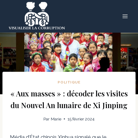
Skip
to
content
POLITIQUE
« Aux masses » : décoder les visites
du Nouvel An lunaire de Xi Jinping
Par
Marie
15 février 2024
Média d’État chinois Xinhua
signalé
que le