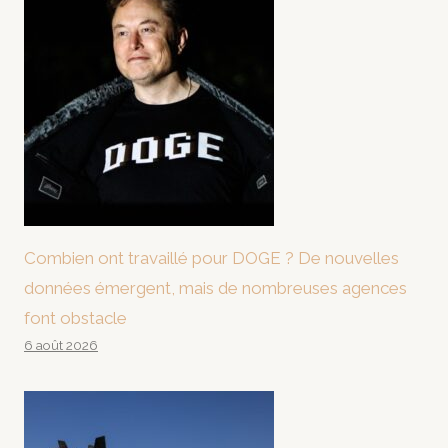
Combien ont travaillé pour DOGE ? De nouvelles
données émergent, mais de nombreuses agences
font obstacle
6 août 2026