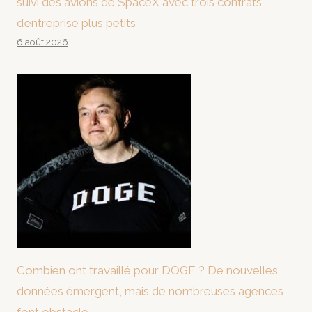
suivi des avions de SpaceX avec trois contrats
d’entreprise plus petits
6 août 2026
Combien ont travaillé pour DOGE ? De nouvelles
données émergent, mais de nombreuses agences