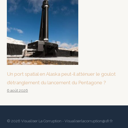
Un port spatial en Alaska peut-il atténuer le goulot
d’étranglement du lancement du Pentagone ?
6 août 2026
© 2026 Visualiser La Corruption - Visualiserlacorruption@sfr.fr