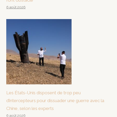
font obstacle
6 août 2026
Les États-Unis disposent de trop peu
d’intercepteurs pour dissuader une guerre avec la
Chine, selon les experts
6 août 2026