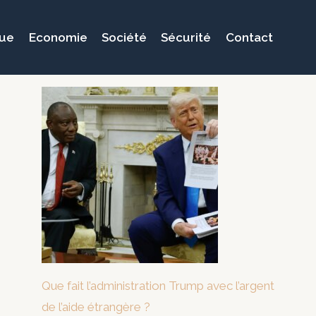
que
Economie
Société
Sécurité
Contact
Que fait l’administration Trump avec l’argent
de l’aide étrangère ?