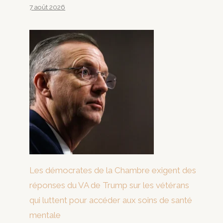
7 août 2026
Les démocrates de la Chambre exigent des
réponses du VA de Trump sur les vétérans
qui luttent pour accéder aux soins de santé
mentale