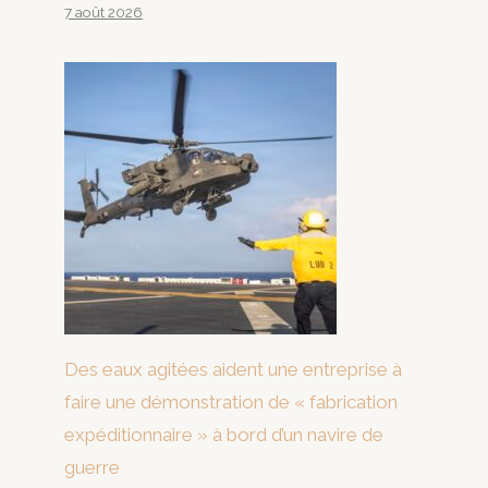
7 août 2026
Des eaux agitées aident une entreprise à
faire une démonstration de « fabrication
expéditionnaire » à bord d’un navire de
guerre