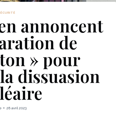
SÉCURITÉ
den annoncent
laration de
ton » pour
 la dissuasion
léaire
e
28 avril 2023