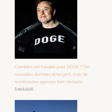
Combien ont travaillé pour DOGE ? De
nouvelles données émergent, mais de
nombreuses agences font obstacle
6 août 2026