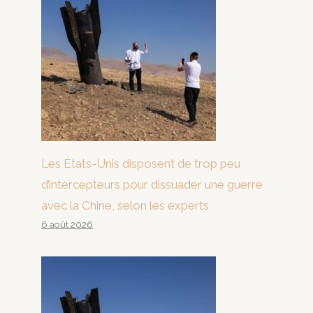
Les États-Unis disposent de trop peu
d’intercepteurs pour dissuader une guerre
avec la Chine, selon les experts
6 août 2026