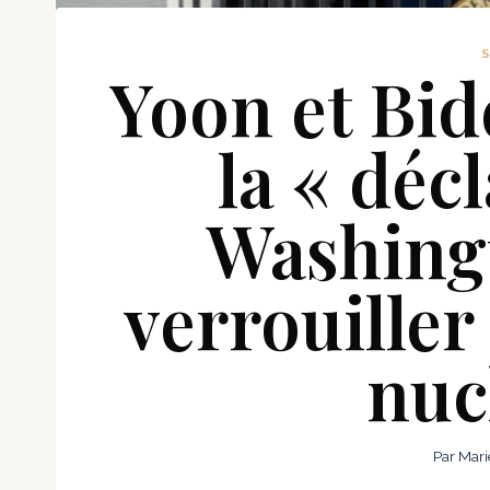
Yoon et Bi
la « déc
Washing
verrouiller
nuc
Par
Mari