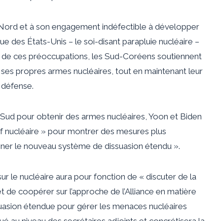
 Nord et à son engagement indéfectible à développer
e des États-Unis – le soi-disant parapluie nucléaire –
eu de ces préoccupations, les Sud-Coréens soutiennent
es propres armes nucléaires, tout en maintenant leur
 défense.
u Sud pour obtenir des armes nucléaires, Yoon et Biden
if nucléaire » pour montrer des mesures plus
onner le nouveau système de dissuasion étendu ».
ur le nucléaire aura pour fonction de « discuter de la
et de coopérer sur l’approche de l’Alliance en matière
ssuasion étendue pour gérer les menaces nucléaires
é au niveau des secrétaires adjoints et concrétisera la