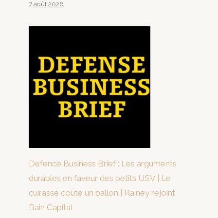
7 août 2026
Defence Business Brief : Les arguments
durables en faveur des petits USV | Le
cuirassé coûte un ballon | Rainey rejoint
Bain Capital