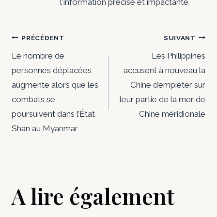
l'information précise et impactante.
Navigation
PRÉCÉDENT
SUIVANT
de
Le nombre de
Les Philippines
personnes déplacées
accusent à nouveau la
l’article
augmente alors que les
Chine d’empiéter sur
combats se
leur partie de la mer de
poursuivent dans l’État
Chine méridionale
Shan au Myanmar
A lire également