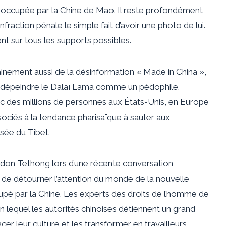
rie, occupée par la Chine de Mao. Il reste profondément
nfraction pénale le simple fait d’avoir une photo de lui.
ent sur tous les supports possibles.
ainement aussi de la désinformation « Made in China »,
e dépeindre le Dalaï Lama comme un pédophile.
ec des millions de personnes aux États-Unis, en Europe
sociés à la tendance pharisaïque à sauter aux
sée du Tibet.
Lhadon Tethong lors d’une récente conversation
si de détourner l’attention du monde de la nouvelle
cupé par la Chine. Les experts des droits de l’homme de
 lequel les autorités chinoises détiennent un grand
cer leur culture et les transformer en travailleurs