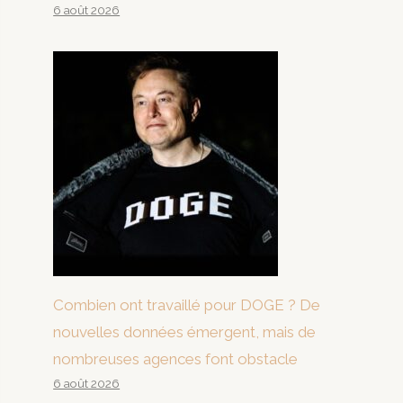
6 août 2026
Combien ont travaillé pour DOGE ? De
nouvelles données émergent, mais de
nombreuses agences font obstacle
6 août 2026