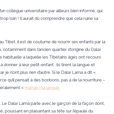
’un collègue universitaire par ailleurs bien informé, qui
 trop loin ! Il aurait dû comprendre que cela ruine sa
’au Tibet, il est de coutume de nourrir ses enfants par la
notamment dans l’ancien quartier d’origine du Dalaï
 habituelle à laquelle les Tibétains âgés ont recours
 à donner à leur petit-enfant : ils tirent la langue et
 je n’ont plus rien d’autre. Si le Dalaï Lama a dit «
rce qu’il pensait à des bonbons, pas à de la nourriture –
ttéralement «
mange ma langue.
te. Le Dalaï Lama parle avec le garçon de la façon dont,
né, poussant en plaisantant sa tête sur l’épaule du