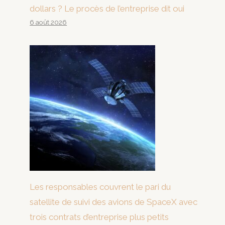
dollars ? Le procès de l’entreprise dit oui
6 août 2026
Les responsables couvrent le pari du
satellite de suivi des avions de SpaceX avec
trois contrats d’entreprise plus petits