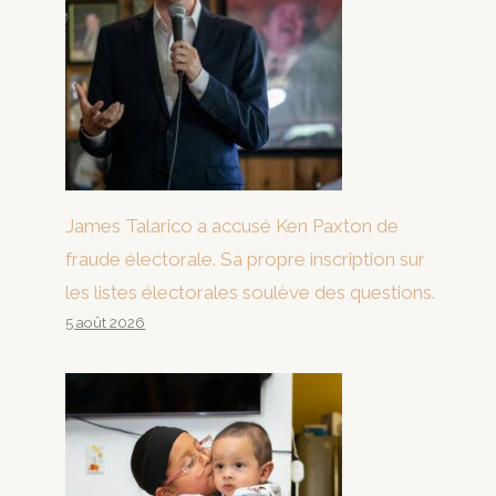
James Talarico a accusé Ken Paxton de
fraude électorale. Sa propre inscription sur
les listes électorales soulève des questions.
5 août 2026