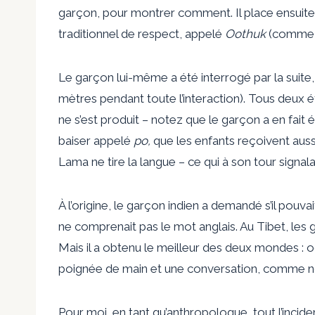
garçon, pour montrer comment. Il place ensuite 
traditionnel de respect, appelé
Oothuk
(comme s
Le garçon lui-même a été interrogé par la suite
mètres pendant toute l’interaction). Tous deux é
ne s’est produit – notez que le garçon a en fait é
baiser appelé
po,
que les enfants reçoivent aussi
Lama ne tire la langue – ce qui à son tour signalai
À l’origine, le garçon indien a demandé s’il pouv
ne comprenait pas le mot anglais. Au Tibet, les 
Mais il a obtenu le meilleur des deux mondes : oo
poignée de main et une conversation, comme no
Pour moi, en tant qu’anthropologue, tout l’incide