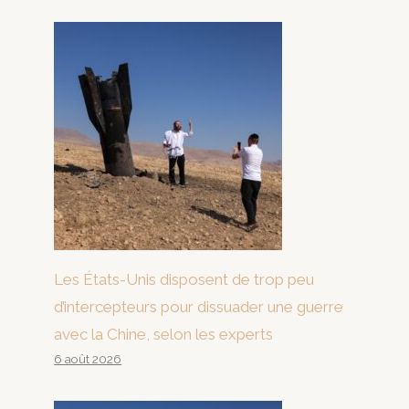
Les États-Unis disposent de trop peu
d’intercepteurs pour dissuader une guerre
avec la Chine, selon les experts
6 août 2026