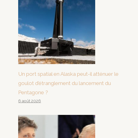
Un port spatial en Alaska peut-il atténuer le
goulot d’étranglement du lancement du
Pentagone ?
6 août 2026