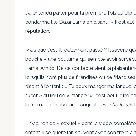
J’ai entendu parler pour la première fois du clip d
condamnait le Dalaï Lama en disant : « Il est allé
réputation.
Mais que s’est-il réellement passé ? Il s’avère qu
bouche – une coutume qui semble avoir survécu, 
Lama, Amdo. De ce contexte vient la plaisanterie
lorsqu’ils n’ont plus de friandises ou de friandises
disent à l’enfant : « Tu peux manger ma langue, car
sucer » au lieu de « manger », c’est peut-être pa
la formulation tibétaine originale est
che le sa
li
Il n’y a rien de « sexuel » dans la vidéo complè
enfant, il se querellait souvent avec son frère aî