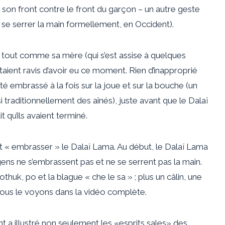
son front contre le front du garçon – un autre geste
e serrer la main formellement, en Occident).
, tout comme sa mère (qui s’est assise à quelques
taient ravis d’avoir eu ce moment. Rien d’inapproprié
té embrassé à la fois sur la joue et sur la bouche (un
 traditionnellement des aînés), juste avant que le Dalaï
t qu’ils avaient terminé.
ait « embrasser » le Dalaï Lama. Au début, le Dalaï Lama
gens ne s’embrassent pas et ne se serrent pas la main.
thuk, po et la blague « che le sa » ; plus un câlin, une
us le voyons dans la vidéo complète.
nt a illustré non seulement les «esprits sales» des