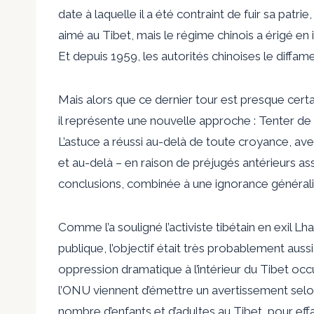
date à laquelle il a été contraint de fuir sa pat
aimé au Tibet, mais le régime chinois a érigé en i
Et depuis 1959, les autorités chinoises le diffam
Mais alors que ce dernier tour est presque cert
il représente une nouvelle approche : Tenter d
L’astuce a réussi au-delà de toute croyance, av
et au-delà – en raison de préjugés antérieurs as
conclusions, combinée à une ignorance générali
Comme l’a souligné l’activiste tibétain en exil 
publique, l’objectif était très probablement aus
oppression dramatique à l’intérieur du Tibet oc
l’ONU viennent d’émettre un avertissement selon
nombre d’enfants et d’adultes au Tibet, pour effa