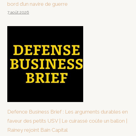
bord d’un navire de guerre
7 août 2026
Defence Business Brief : Les arguments durables en
faveur des petits USV | Le cuirassé coûte un ballon |
Rainey rejoint Bain Capital