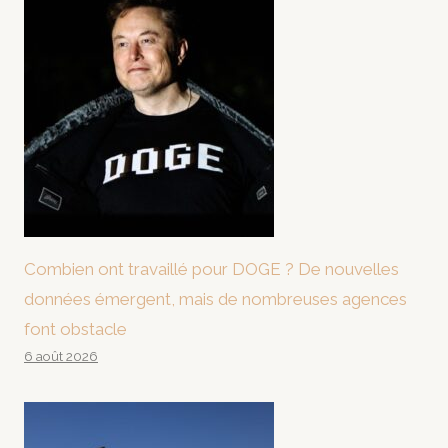
Combien ont travaillé pour DOGE ? De nouvelles
données émergent, mais de nombreuses agences
font obstacle
6 août 2026