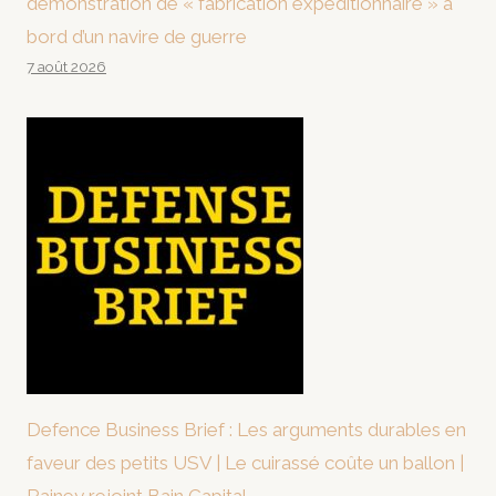
démonstration de « fabrication expéditionnaire » à
bord d’un navire de guerre
7 août 2026
Defence Business Brief : Les arguments durables en
faveur des petits USV | Le cuirassé coûte un ballon |