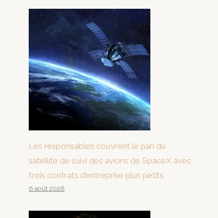
Les responsables couvrent le pari du
satellite de suivi des avions de SpaceX avec
trois contrats d’entreprise plus petits
6 août 2026