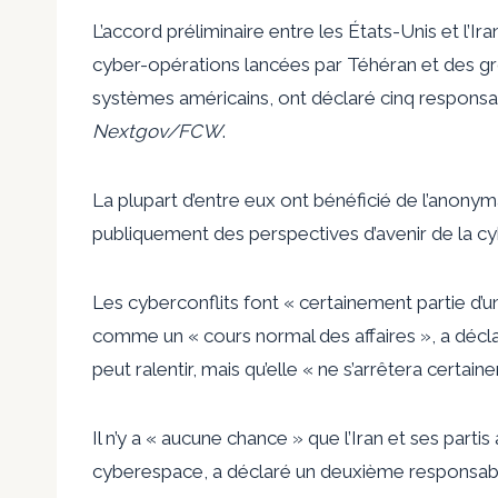
L’accord préliminaire entre les États-Unis et l’
cyber-opérations lancées par Téhéran et des grou
systèmes américains, ont déclaré cinq responsab
Nextgov/FCW
.
La plupart d’entre eux ont bénéficié de l’anonymat
publiquement des perspectives d’avenir de la cyb
Les cyberconflits font « certainement partie d’u
comme un « cours normal des affaires », a déclar
peut ralentir, mais qu’elle « ne s’arrêtera certai
Il n’y a « aucune chance » que l’Iran et ses partis 
cyberespace, a déclaré un deuxième responsab