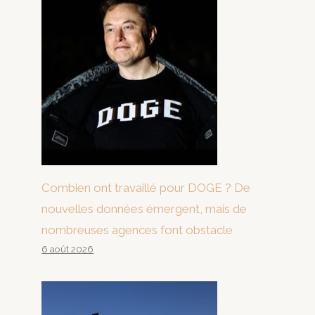
Combien ont travaillé pour DOGE ? De
nouvelles données émergent, mais de
nombreuses agences font obstacle
6 août 2026