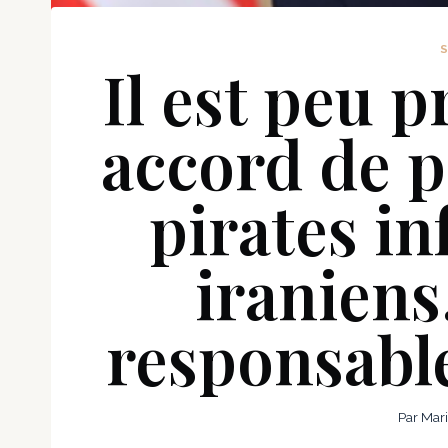
Il est peu 
accord de p
pirates i
iraniens
responsabl
Par
Mar