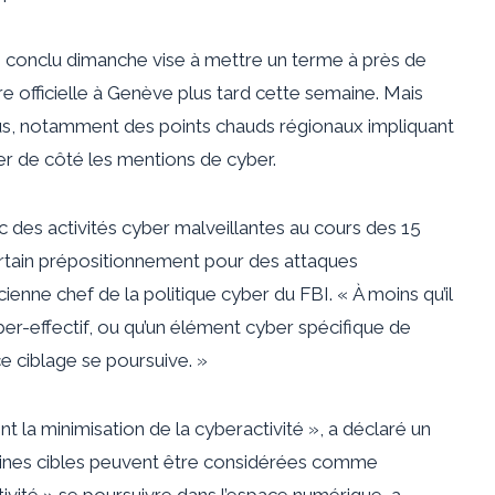
conclu dimanche vise à mettre un terme à près de
e officielle à Genève plus tard cette semaine. Mais
lus, notamment des points chauds régionaux impliquant
ser de côté les mentions de cyber.
ec des activités cyber malveillantes au cours des 15
ertain prépositionnement pour des attaques
ienne chef de la politique cyber du FBI. « À moins qu’il
er-effectif, ou qu’un élément cyber spécifique de
ce ciblage se poursuive. »
nt la minimisation de la cyberactivité », a déclaré un
aines cibles peuvent être considérées comme
tivité » se poursuivre dans l’espace numérique, a