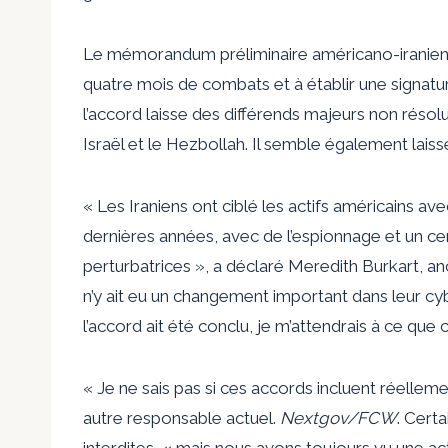
Le mémorandum préliminaire américano-iranien 
quatre mois de combats et à établir une signatur
l’accord laisse des différends majeurs non réso
Israël et le Hezbollah. Il semble également lais
« Les Iraniens ont ciblé les actifs américains av
dernières années, avec de l’espionnage et un c
perturbatrices », a déclaré Meredith Burkart, anc
n’y ait eu un changement important dans leur cyb
l’accord ait été conclu, je m’attendrais à ce que 
« Je ne sais pas si ces accords incluent réelleme
autre responsable actuel.
Nextgov/FCW
. Cert
interdites, « mais nous avons toujours vu une ac