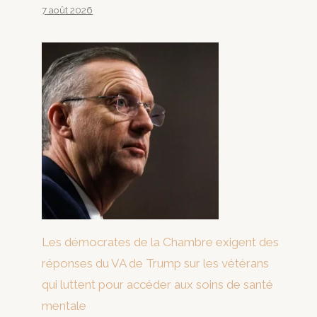
7 août 2026
Les démocrates de la Chambre exigent des
réponses du VA de Trump sur les vétérans
qui luttent pour accéder aux soins de santé
mentale