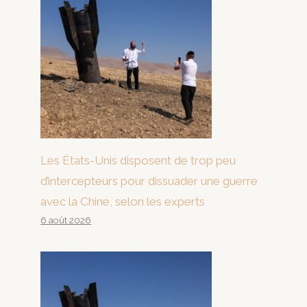
Les États-Unis disposent de trop peu
d’intercepteurs pour dissuader une guerre
avec la Chine, selon les experts
6 août 2026