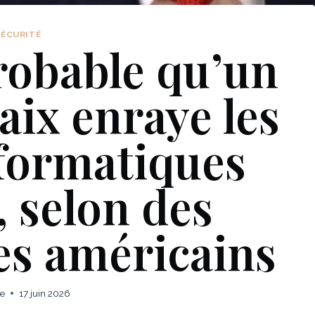
SÉCURITÉ
probable qu’un
aix enraye les
nformatiques
, selon des
es américains
ie
17 juin 2026