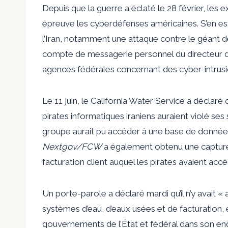
Depuis que la guerre a éclaté le 28 février, les e
épreuve les cyberdéfenses américaines. S’en est
l’Iran, notamment une attaque contre le géant d
compte de messagerie personnel du directeur du
agences fédérales concernant des cyber-intrusion
Le 11 juin, le California Water Service a déclaré 
pirates informatiques iraniens auraient violé se
groupe aurait pu accéder à une base de données 
Nextgov/FCW
a également obtenu une capture
facturation client auquel les pirates avaient acc
Un porte-parole a déclaré mardi qu’il n’y avait 
systèmes d’eau, d’eaux usées et de facturation, e
gouvernements de l’État et fédéral dans son en