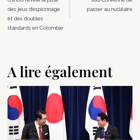
l’article
des jeux d’espionnage
passer au nucléaire
et des doubles
standards en Colombie
A lire également