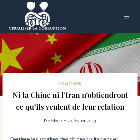
Skip
to
content
POLITIQUE
Ni la Chine ni l’Iran n’obtiendront
ce qu’ils veulent de leur relation
Par
Marie
24 février 2023
Derrière les sourires des dirigeants iraniens et