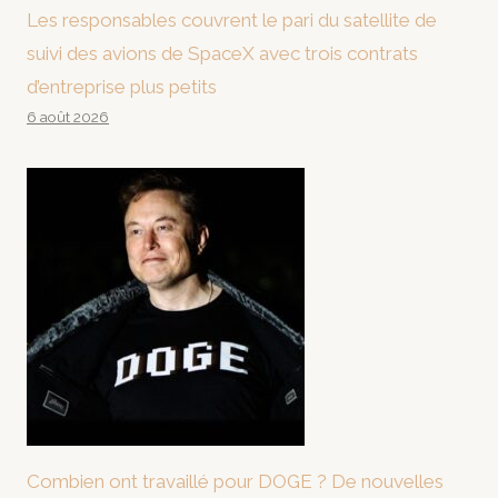
Les responsables couvrent le pari du satellite de
suivi des avions de SpaceX avec trois contrats
d’entreprise plus petits
6 août 2026
Combien ont travaillé pour DOGE ? De nouvelles