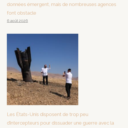
données émergent, mais de nombreuses agences
font obstacle
6 août 2026
Les États-Unis disposent de trop peu
d’intercepteurs pour dissuader une guerre avec la