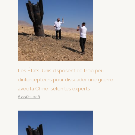
Les États-Unis disposent de trop peu
d’intercepteurs pour dissuader une guerre
avec la Chine, selon les experts
6 août 2026