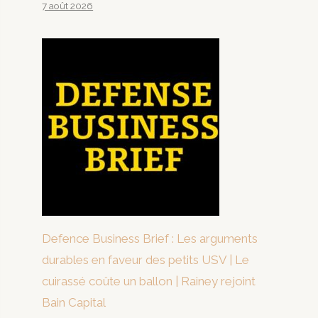
7 août 2026
Defence Business Brief : Les arguments
durables en faveur des petits USV | Le
cuirassé coûte un ballon | Rainey rejoint
Bain Capital