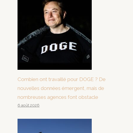
Combien ont travaillé pour DOGE ? De
nouvelles données émergent, mais de
nombreuses agences font obstacle
6 août 2026