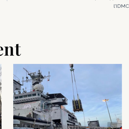
l'IDMC
ent