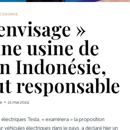
CONOMIE
envisage »
une usine de
en Indonésie,
ut responsable
ie
21 mai 2024
électriques Tesla, « examinera » la proposition
r véhicules électriques dans le pays, a déclaré hier un