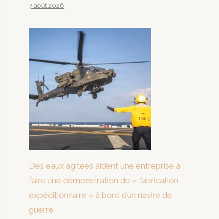
7 août 2026
Des eaux agitées aident une entreprise à
faire une démonstration de « fabrication
expéditionnaire » à bord d’un navire de
guerre