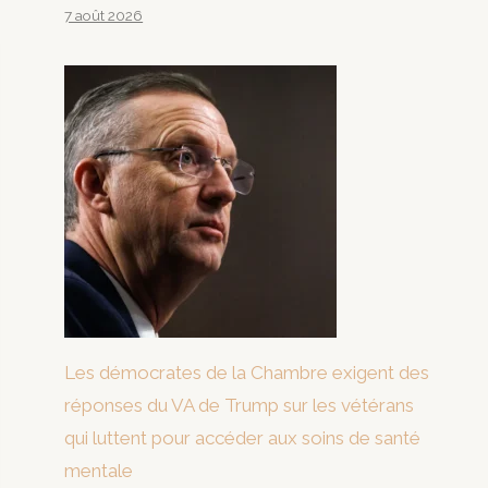
7 août 2026
Les démocrates de la Chambre exigent des
réponses du VA de Trump sur les vétérans
qui luttent pour accéder aux soins de santé
mentale