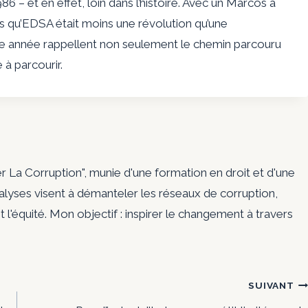
 – et en effet, loin dans l’histoire. Avec un Marcos à
is qu’EDSA était moins une révolution qu’une
te année rappellent non seulement le chemin parcouru
e à parcourir.
er La Corruption", munie d'une formation en droit et d'une
nalyses visent à démanteler les réseaux de corruption,
t l'équité. Mon objectif : inspirer le changement à travers
SUIVANT