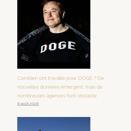
Combien ont travaillé pour DOGE ? De
nouvelles données émergent, mais de
nombreuses agences font obstacle
6 août 2026