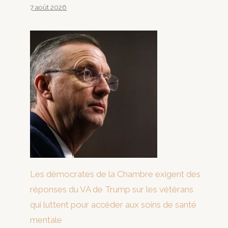
7 août 2026
Les démocrates de la Chambre exigent des
réponses du VA de Trump sur les vétérans
qui luttent pour accéder aux soins de santé
mentale