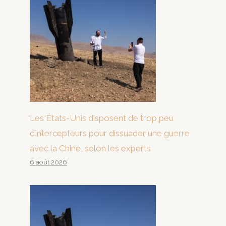
Les États-Unis disposent de trop peu
d’intercepteurs pour dissuader une guerre
avec la Chine, selon les experts
6 août 2026