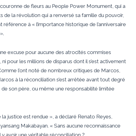
ne couronne de fleurs au People Power Monument, qui a
e la révolution qui a renversé sa famille du pouvoir,
t référence à « l’importance historique de l’anniversaire
».
une excuse pour aucune des atrocités commises
ni pour les millions de disparus dont il s’est activement
Comme l’ont noté de nombreux critiques de Marcos,
arcos à la réconciliation s’est arrêtée avant tout degré
ime de son père, ou même une responsabilité limitée
e la justice est rendue », a déclaré Renato Reyes,
Alyansang Makabayan. « Sans aucune reconnaissance
y avoir une véritable réconciliation ?