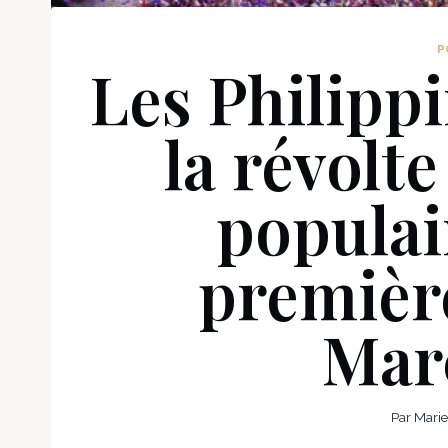
P
Les Philipp
la révolt
populai
première
Marc
Par
Marie