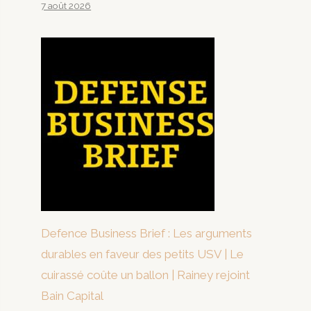
7 août 2026
Defence Business Brief : Les arguments
durables en faveur des petits USV | Le
cuirassé coûte un ballon | Rainey rejoint
Bain Capital