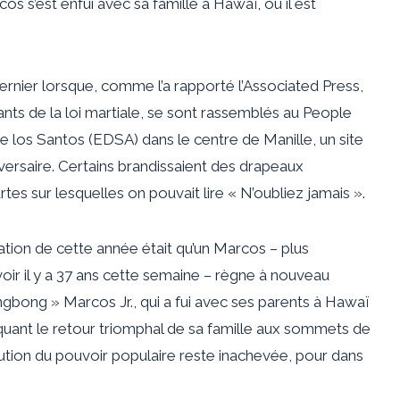
s s’est enfui avec sa famille à Hawaï, où il est
ernier lorsque, comme l’a rapporté l’Associated Press,
ants de la loi martiale, se sont rassemblés au People
 los Santos (EDSA) dans le centre de Manille, un site
iversaire. Certains brandissaient des drapeaux
rtes sur lesquelles on pouvait lire « N’oubliez jamais ».
tion de cette année était qu’un Marcos – plus
voir il y a 37 ans cette semaine – règne à nouveau
gbong » Marcos Jr., qui a fui avec ses parents à Hawaï
rquant le retour triomphal de sa famille aux sommets de
olution du pouvoir populaire reste inachevée, pour dans