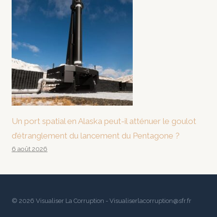
Un port spatial en Alaska peut-il atténuer le goulot
d’étranglement du lancement du Pentagone ?
6 août 2026
© 2026 Visualiser La Corruption - Visualiserlacorruption@sfr.fr