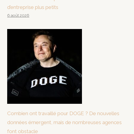
d’entreprise plus petits
6 août 2026
Combien ont travaillé pour DOGE ? De nouvelles
données émergent, mais de nombreuses agences
font obstacle