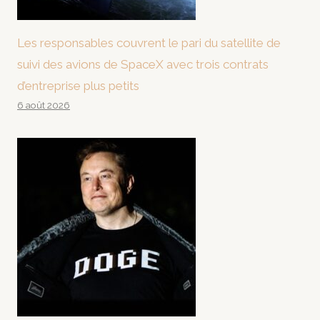
Les responsables couvrent le pari du satellite de
suivi des avions de SpaceX avec trois contrats
d’entreprise plus petits
6 août 2026