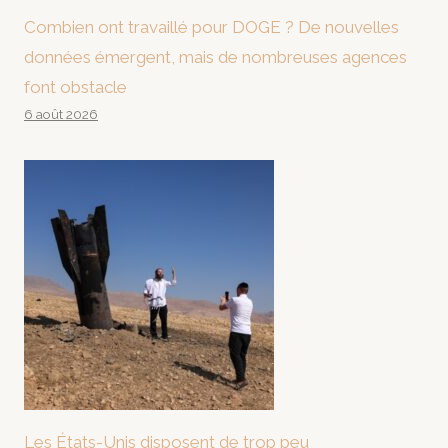
Combien ont travaillé pour DOGE ? De nouvelles
données émergent, mais de nombreuses agences
font obstacle
6 août 2026
Les États-Unis disposent de trop peu