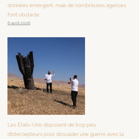
données émergent, mais de nombreuses agences
font obstacle
6 août 2026
Les États-Unis disposent de trop peu
d’intercepteurs pour dissuader une guerre avec la