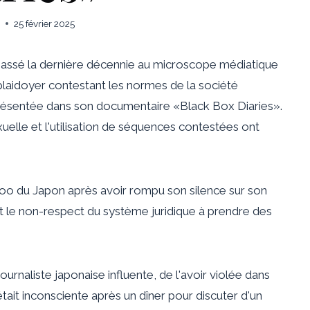
25 février 2025
 a passé la dernière décennie au microscope médiatique
 plaidoyer contestant les normes de la société
présentée dans son documentaire «Black Box Diaries».
xuelle et l'utilisation de séquences contestées ont
o du Japon après avoir rompu son silence sur son
et le non-respect du système juridique à prendre des
urnaliste japonaise influente, de l'avoir violée dans
ait inconsciente après un dîner pour discuter d'un