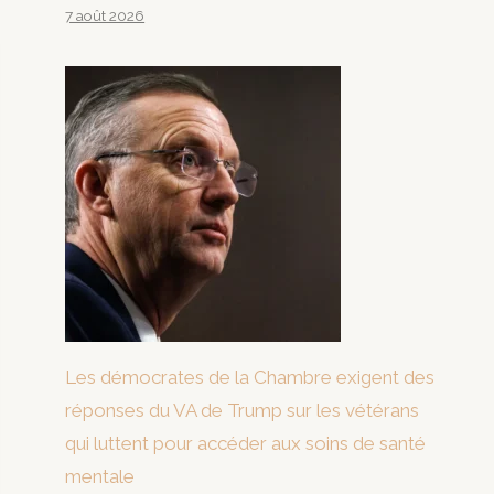
7 août 2026
Les démocrates de la Chambre exigent des
réponses du VA de Trump sur les vétérans
qui luttent pour accéder aux soins de santé
mentale