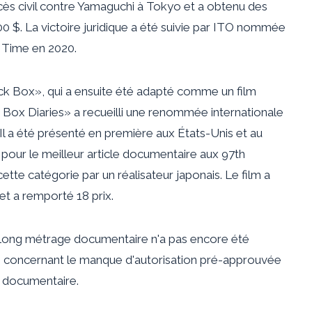
ocès civil contre Yamaguchi à Tokyo et a obtenu des
 $. La victoire juridique a été suivie par ITO nommée
e Time en 2020.
ack Box», qui a ensuite été adapté comme un film
 Box Diaries» a recueilli une renommée internationale
 Il a été présenté en première aux États-Unis et au
our le meilleur article documentaire aux 97th
tte catégorie par un réalisateur japonais. Le film a
et a remporté 18 prix.
le long métrage documentaire n'a pas encore été
s concernant le manque d'autorisation pré-approuvée
e documentaire.