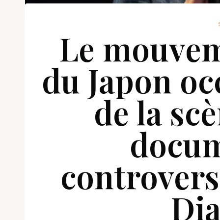
Le mouve
du Japon oc
de la sc
docum
controvers
Dia