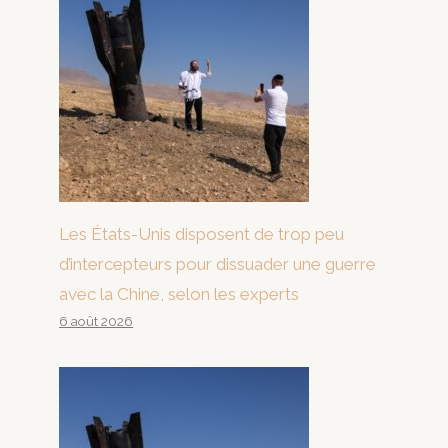
Les États-Unis disposent de trop peu
d’intercepteurs pour dissuader une guerre
avec la Chine, selon les experts
6 août 2026