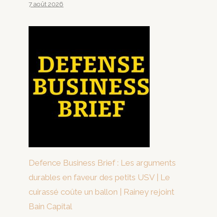
7 août 2026
Defence Business Brief : Les arguments
durables en faveur des petits USV | Le
cuirassé coûte un ballon | Rainey rejoint
Bain Capital