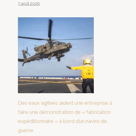
7 août 2026
Des eaux agitées aident une entreprise à
faire une démonstration de « fabrication
expéditionnaire » à bord d’un navire de
guerre