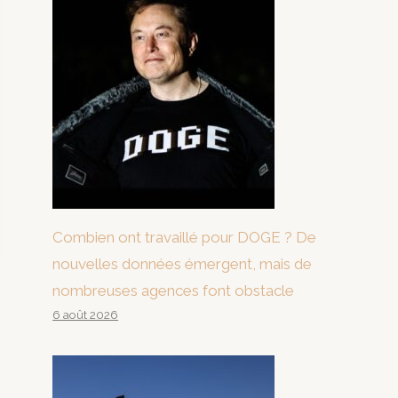
Combien ont travaillé pour DOGE ? De
nouvelles données émergent, mais de
nombreuses agences font obstacle
6 août 2026