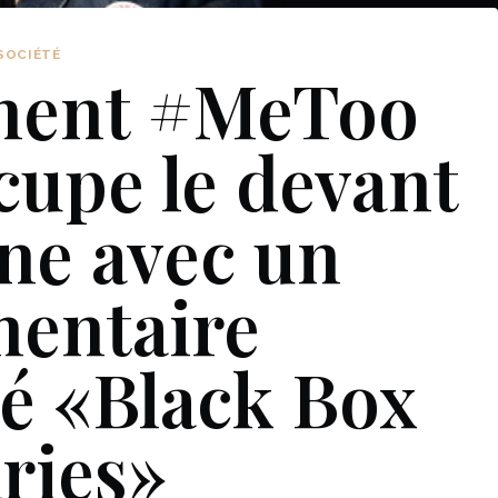
SOCIÉTÉ
ment #MeToo
cupe le devant
ène avec un
entaire
é «Black Box
ries»