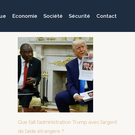
que
Economie
Société
Sécurité
Contact
Que fait l’administration Trump avec l’argent
de l’aide étrangère ?