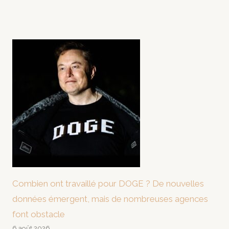
Combien ont travaillé pour DOGE ? De nouvelles
données émergent, mais de nombreuses agences
font obstacle
6 août 2026