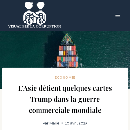
Skip
to
content
ECONOMIE
L'Asie détient quelques cartes
Trump dans la guerre
commerciale mondiale
Par
Marie
10 avril 2025