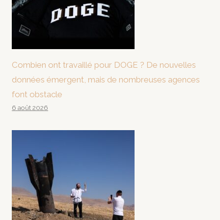
Combien ont travaillé pour DOGE ? De nouvelles
données émergent, mais de nombreuses agences
font obstacle
6 août 2026