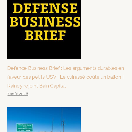
Defence Business Brief : Les arguments durables en
faveur des petits USV | Le cuirassé coûte un ballon |
Rainey rejoint Bain Capital
7 août 2026