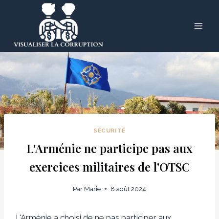
Skip
to
content
SÉCURITÉ
L'Arménie ne participe pas aux
exercices militaires de l'OTSC
Par
Marie
8 août 2024
L'Arménie a choisi de ne pas participer aux