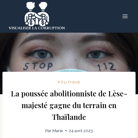
Skip
to
content
POLITIQUE
La poussée abolitionniste de Lèse-
majesté gagne du terrain en
Thaïlande
Par
Marie
24 avril 2023