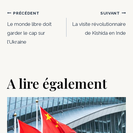
Navigation
PRÉCÉDENT
SUIVANT
de
Le monde libre doit
La visite révolutionnaire
garder le cap sur
de Kishida en Inde
l’article
l’Ukraine
A lire également