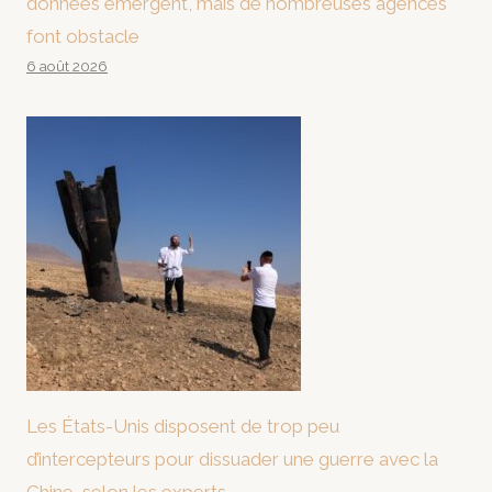
données émergent, mais de nombreuses agences
font obstacle
6 août 2026
Les États-Unis disposent de trop peu
d’intercepteurs pour dissuader une guerre avec la