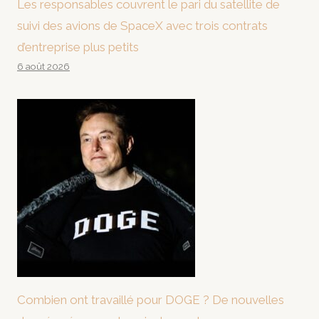
Les responsables couvrent le pari du satellite de
suivi des avions de SpaceX avec trois contrats
d’entreprise plus petits
6 août 2026
Combien ont travaillé pour DOGE ? De nouvelles