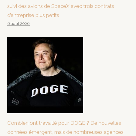
suivi des avions de SpaceX avec trois contrats
d’entreprise plus petits
6 août 2026
Combien ont travaillé pour DOGE ? De nouvelles
données émergent, mais de nombreuses agences