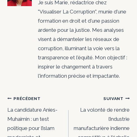
Je suis Marie, rédactrice chez
"Visualiser La Corruption", munie d'une
formation en droit et d'une passion
ardente pour la justice. Mes analyses
visent à démanteler les réseaux de
corruption, illuminant la voie vers la
transparence et l'équité. Mon objectif :
inspirer le changement à travers
l'information précise et impactante.
Navigation
PRÉCÉDENT
SUIVANT
de
La candidature Anies-
La volonté de rendre
Muhaimin : un test
l’industrie
l’article
politique pour l’islam
manufacturière indienne