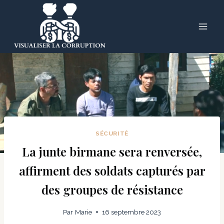
Skip
to
content
SÉCURITÉ
La junte birmane sera renversée,
affirment des soldats capturés par
des groupes de résistance
Par
Marie
16 septembre 2023