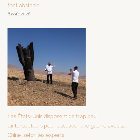
font obstacle
6 août 2026
Les États-Unis disposent de trop peu
d’intercepteurs pour dissuader une guerre avec la
Chine, selon les experts