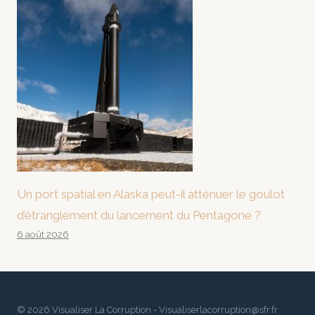
Un port spatial en Alaska peut-il atténuer le goulot
d’étranglement du lancement du Pentagone ?
6 août 2026
© 2026 Visualiser La Corruption - Visualiserlacorruption@sfr.fr