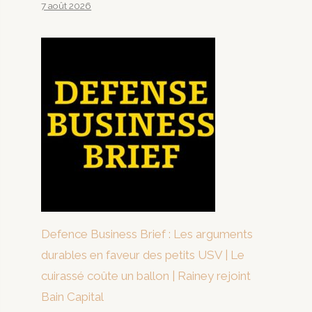
7 août 2026
Defence Business Brief : Les arguments
durables en faveur des petits USV | Le
cuirassé coûte un ballon | Rainey rejoint
Bain Capital