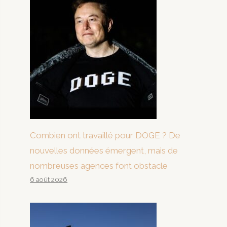
Combien ont travaillé pour DOGE ? De
nouvelles données émergent, mais de
nombreuses agences font obstacle
6 août 2026