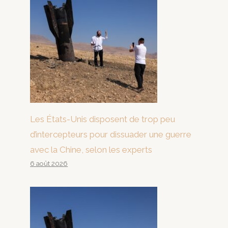
Les États-Unis disposent de trop peu
d’intercepteurs pour dissuader une guerre
avec la Chine, selon les experts
6 août 2026