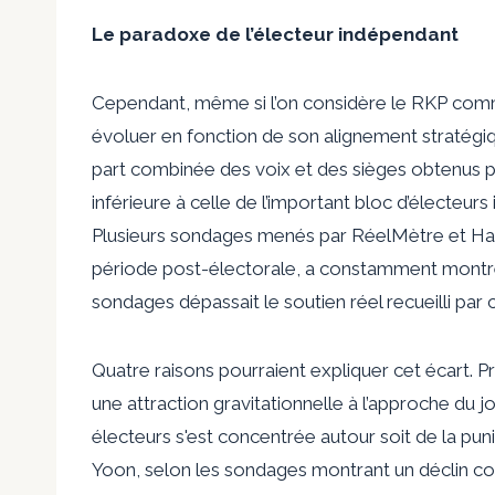
Le paradoxe de l’électeur indépendant
Cependant, même si l’on considère le RKP comme
évoluer en fonction de son alignement stratégiq
part combinée des voix et des sièges obtenus par
inférieure à celle de l’important bloc d’électeur
Plusieurs sondages menés par
RéelMètre
et
Ha
période post-électorale, a constamment montré
sondages dépassait le soutien réel recueilli par c
Quatre raisons pourraient expliquer cet écart.
une attraction gravitationnelle à l’approche du j
électeurs s'est concentrée autour soit de la punit
Yoon, selon
les sondages
montrant un déclin co