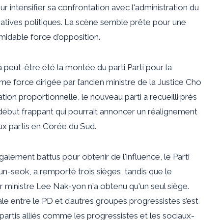
ur intensifier sa confrontation avec l'administration du
iatives politiques. La scène semble prête pour une
midable force d’opposition.
 a peut-être été la montée du parti
Parti pour la
ème force dirigée par l’ancien ministre de la Justice Cho
ion proportionnelle, le nouveau parti a recueilli près
début frappant qui pourrait annoncer un réalignement
ux partis en Corée du Sud.
 également battus pour obtenir de l'influence, le
Parti
un-seok, a remporté trois sièges, tandis que le
er ministre Lee Nak-yon n'a obtenu qu'un seul siège.
le entre le PD et d’autres groupes progressistes s’est
 partis alliés comme les progressistes et les sociaux-