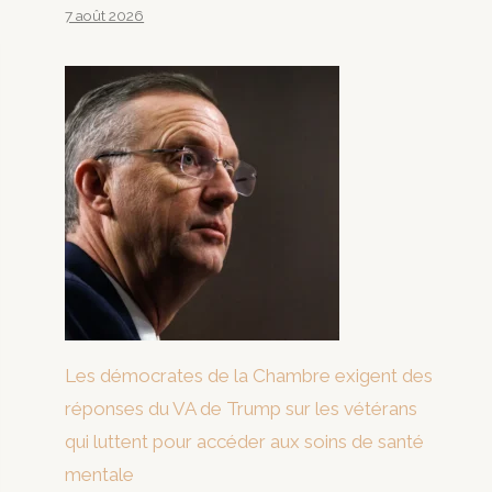
7 août 2026
Les démocrates de la Chambre exigent des
réponses du VA de Trump sur les vétérans
qui luttent pour accéder aux soins de santé
mentale