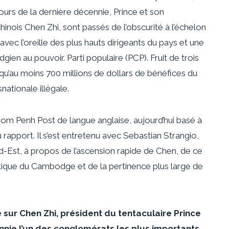
urs de la dernière décennie, Prince et son
hinois Chen Zhi, sont passés de l’obscurité à l’échelon
ec l’oreille des plus hauts dirigeants du pays et une
ien au pouvoir. Parti populaire (PCP). Fruit de trois
 qu’au moins 700 millions de dollars de bénéfices du
nationale illégale.
om Penh Post de langue anglaise, aujourd’hui basé à
du rapport. Il s’est entretenu avec Sebastian Strangio,
d-Est, à propos de l’ascension rapide de Chen, de ce
litique du Cambodge et de la pertinence plus large de
 sur Chen Zhi, président du tentaculaire Prince
nie l’un des conglomérats les plus importants