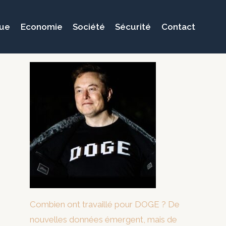
que
Economie
Société
Sécurité
Contact
Combien ont travaillé pour DOGE ? De
nouvelles données émergent, mais de