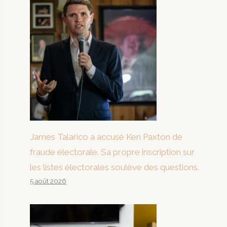
James Talarico a accusé Ken Paxton de
fraude électorale. Sa propre inscription sur
les listes électorales soulève des questions.
5 août 2026