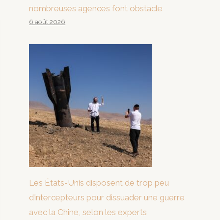
nombreuses agences font obstacle
6 août 2026
Les États-Unis disposent de trop peu
d’intercepteurs pour dissuader une guerre
avec la Chine, selon les experts