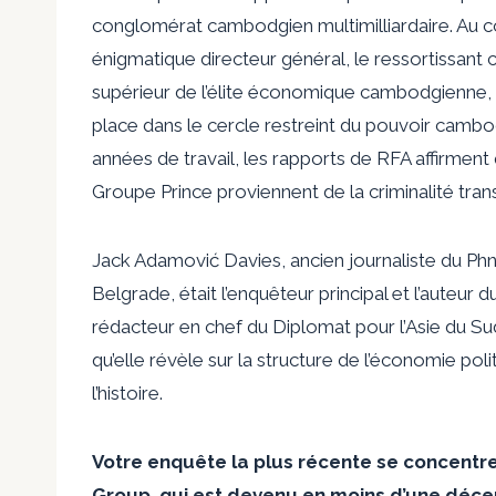
conglomérat cambodgien multimilliardaire. Au co
énigmatique directeur général, le ressortissant c
supérieur de l’élite économique cambodgienne, av
place dans le cercle restreint du pouvoir cambodg
années de travail, les rapports de RFA affirment
Groupe Prince proviennent de la criminalité trans
Jack Adamović Davies, ancien journaliste du Phn
Belgrade, était l’enquêteur principal et l’auteur 
rédacteur en chef du Diplomat pour l’Asie du Su
qu’elle révèle sur la structure de l’économie po
l’histoire.
Votre enquête la plus récente se concentre
Group, qui est devenu en moins d’une décen