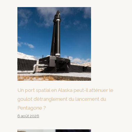
Un port spatial en Alaska peut-il atténuer le
goulot d’étranglement du lancement du
Pentagone ?
6 août 2026