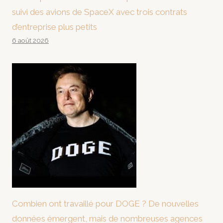
suivi des avions de SpaceX avec trois contrats
d’entreprise plus petits
6 août 2026
Combien ont travaillé pour DOGE ? De nouvelles
données émergent, mais de nombreuses agences