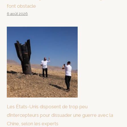
font obstacle
6 août 2026
Les États-Unis disposent de trop peu
d’intercepteurs pour dissuader une guerre avec la
Chine, selon les experts