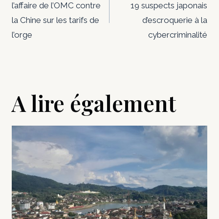
l’affaire de l’OMC contre
19 suspects japonais
l’article
la Chine sur les tarifs de
d’escroquerie à la
l’orge
cybercriminalité
A lire également