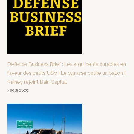
Defence Business Brief : Les arguments durables en
faveur des petits USV | Le cuirassé coûte un ballon |
Rainey rejoint Bain Capital
7 août 2026