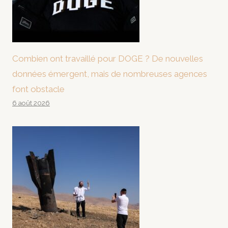
Combien ont travaillé pour DOGE ? De nouvelles
données émergent, mais de nombreuses agences
font obstacle
6 août 2026